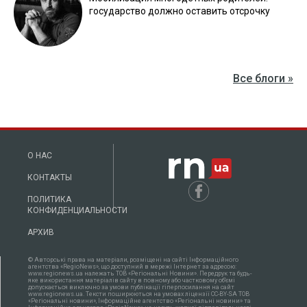
государство должно оставить отсрочку
Все блоги »
О НАС
КОНТАКТЫ
ПОЛИТИКА
КОНФИДЕНЦИАЛЬНОСТИ
АРХИВ
© Авторські права на матеріали, розміщені на сайті Інформаційного
агентства «RegioNews», що доступний в мережі Інтернет за адресою:
www.regionews.ua належать ТОВ «Регіональні Новини». Передрук та будь-
яке використання матеріалів сайту в повному або частковому об'ємі
допускається виключно за умови публікації гіперпосилання на сайт
www.regionews.ua. Тексти поширюються нa умовах ліцензії CC-BY-SA ТОВ
«Регіональні новини», Інформаційне агентство «Регіональні новини» та