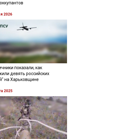
 оккупантов
ля 2026
чники показали, как
жили девять российских
й" на Харьковщине
та 2025