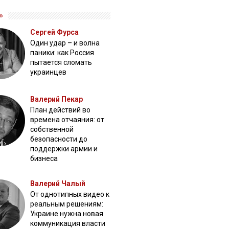
»
Сергей Фурса
Один удар – и волна
паники: как Россия
пытается сломать
украинцев
Валерий Пекар
План действий во
времена отчаяния: от
собственной
безопасности до
поддержки армии и
бизнеса
Валерий Чалый
От однотипных видео к
реальным решениям:
Украине нужна новая
коммуникация власти