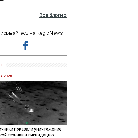
Все блоги »
исывайтесь на RegioNews
»
ля 2026
ичники показали уничтожение
кой техники и ликвидацию