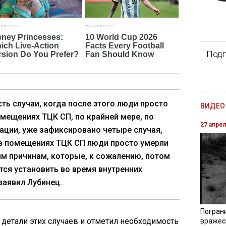
Подп
сть случаи, когда после этого люди просто
ВИДЕО 
омещениях ТЦК СП, по крайней мере, по
27 апре
ции, уже зафиксировано четыре случая,
в помещениях ТЦК СП люди просто умерли
м причинам, которые, к сожалению, потом
тся установить во время внутренних
 заявил Лубинец.
Погран
л детали этих случаев и отметил необходимость
вражес