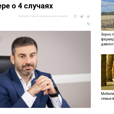
ре о 4 случаях
Читайте також українською мовою
Зерно п
фермер
давнос
Мобили
семьи 