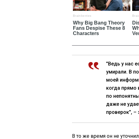
"Ведь у нас е
умирали. В п
моей информа
когда прямо 
по непонятны
даже не удае
проверок", –
В то же время он не уточни