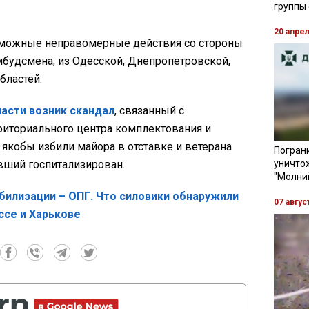
группы
20 апре
зможные неправомерные действия со стороны
мбудсмена, из Одесской, Днепропетровской,
бластей.
ласти возник скандал
, связанный с
риториального центра комплектования и
якобы избили майора в отставке и ветерана
Пограни
вший госпитализирован.
уничто
"Молни
билизации – ОПГ. Что силовики обнаружили
07 авгус
ссе и Харькове