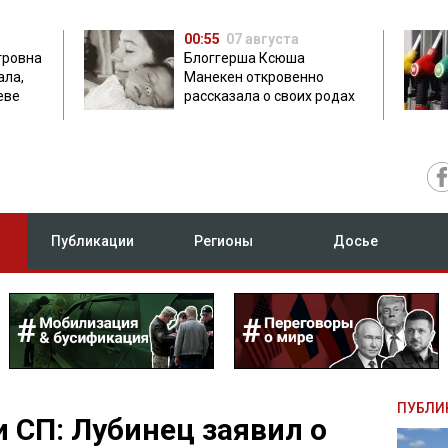
00:55
07 августа
тровна
Блоггерша Ксюша
ала,
Манекен откровенно
еве
рассказала о своих родах
Публикации
Регионы
Досье
ПУБЛИ
и СП: Лубинец заявил о