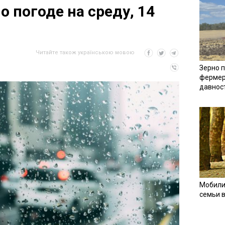
 погоде на среду, 14
Читайте також українською мовою
Зерно п
фермер
давнос
Мобили
семьи 