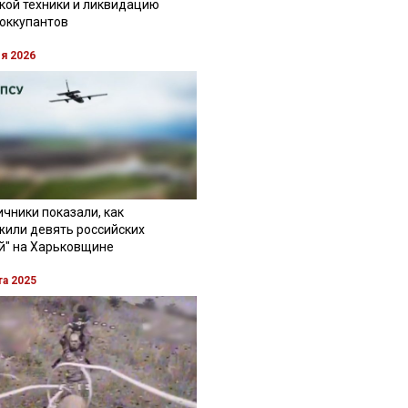
кой техники и ликвидацию
 оккупантов
ля 2026
чники показали, как
жили девять российских
й" на Харьковщине
та 2025