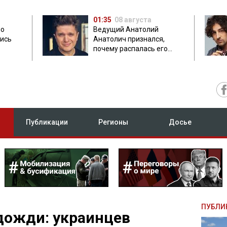
01:35
08 августа
но
Ведущий Анатолий
лись
Анатолич признался,
почему распалась его
дружба с Остапчуком
Публикации
Регионы
Досье
ПУБЛИ
дожди: украинцев