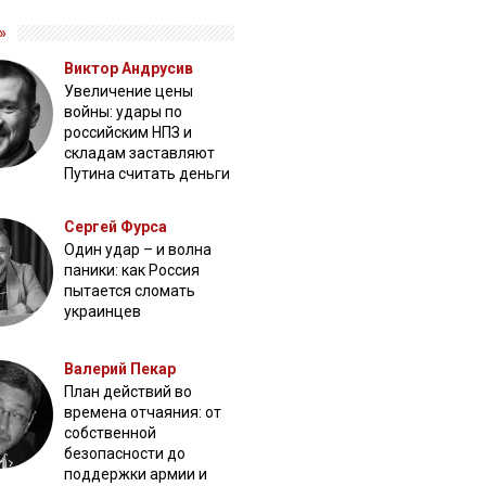
»
Виктор Андрусив
Увеличение цены
войны: удары по
российским НПЗ и
складам заставляют
Путина считать деньги
Сергей Фурса
Один удар – и волна
паники: как Россия
пытается сломать
украинцев
Валерий Пекар
План действий во
времена отчаяния: от
собственной
безопасности до
поддержки армии и