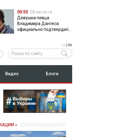
00:55
08 августа
Девушка певца
Владимира Дантеса
официально подтвердила
их отношения
|
UA
RU
Видео
Блоги
КАЦИИ »