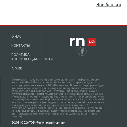
Все блоги »
О НАС
КОНТАКТЫ
ПОЛИТИКА
КОНФИДЕНЦИАЛЬНОСТИ
АРХИВ
© Авторські права на матеріали, розміщені на сайті Інформаційного
агентства «RegioNews», що доступний в мережі Інтернет за адресою:
www.regionews.ua належать ТОВ «Регіональні Новини». Передрук та будь-
яке використання матеріалів сайту в повному або частковому об'ємі
допускається виключно за умови публікації гіперпосилання на сайт
www.regionews.ua. Тексти поширюються нa умовах ліцензії CC-BY-SA ТОВ
«Регіональні новини», Інформаційне агентство «Регіональні новини» та
Інформаційне агентство «RegioNews» не несуть жодної відповідальності
за зміст і достовірність фактів, думок, поглядів, аргументів та висновки, які
викладені у інформаційних матеріалах, опублікованих на сайті
www.RegioNews.ua з посиланням на інші джерела інформації (телевізійні
канали, радіостанції, друковані засоби масової інформації, інформаційні
агентства, незалежні журналісти, інтернет-видання та інші інтернет-
ресурси).
© 2011-2026 ТОВ «Регіональні Новини»