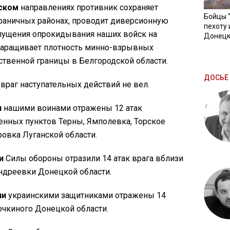
ском
направлениях противник сохраняет
Бойцы 
граничных районах, проводит диверсионную
пехоту 
пущения опрокидывания наших войск на
Донецк
наращивает плотность минно-взрывных
ственной границы в Белгородской области.
ДОСЬЕ 
враг наступательных действий не вел.
и
нашими воинами отражены 12 атак
енных пунктов Терны, Ямполевка, Торское
овка Луганской области.
и
Силы обороны отразили 14 атак врага вблизи
ндреевки Донецкой области.
ии
украинскими защитниками отражены 14
очкиного Донецкой области.