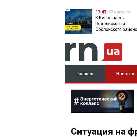
17:43
07 августа
В Киеве часть
Подольского и
Оболонского район
осталась без света:
причина
Главная
Новости
Ситуация на фр