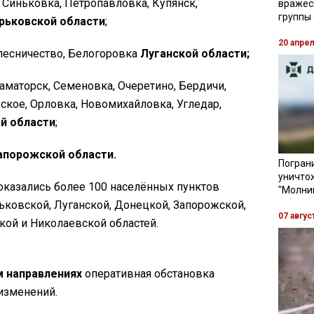
, Синьковка, Петропавловка, Купянск,
вражес
группы
рьковской области
;
20 апре
лесничество, Белогоровка
Луганской области;
аматорск, Семеновка, Очеретино, Бердичи,
ское, Орловка, Новомихайловка, Угледар,
й области
;
апорожской области.
Пограни
уничто
оказались более 100 населённых пунктов
"Молни
ьковской, Луганской, Донецкой, Запорожской,
07 авгус
кой и Николаевской областей.
 направлениях
оперативная обстановка
изменений.