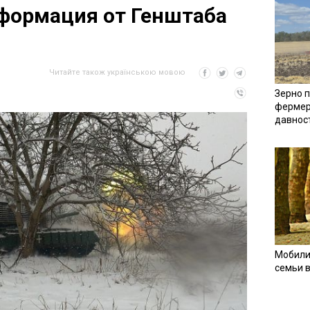
формация от Генштаба
Читайте також українською мовою
Зерно п
фермер
давнос
Мобили
семьи 