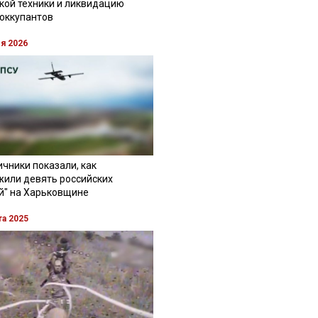
кой техники и ликвидацию
 оккупантов
ля 2026
чники показали, как
жили девять российских
й" на Харьковщине
та 2025