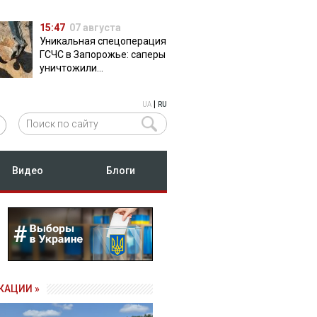
15:47
07 августа
Уникальная спецоперация
ГСЧС в Запорожье: саперы
уничтожили
полуторатонную
российскую авиабомбу
|
UA
RU
ФАБ-500
Видео
Блоги
КАЦИИ »