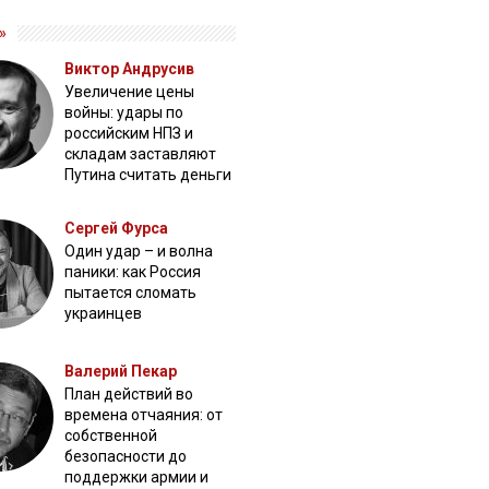
»
Виктор Андрусив
Увеличение цены
войны: удары по
российским НПЗ и
складам заставляют
Путина считать деньги
Сергей Фурса
Один удар – и волна
паники: как Россия
пытается сломать
украинцев
Валерий Пекар
План действий во
времена отчаяния: от
собственной
безопасности до
поддержки армии и