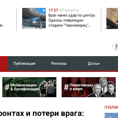
17:27
07 августа
Враг нанес удар по центру
Одессы: поврежден
ов
стадион "Черноморец",
 в чем
есть пострадавшая
Публикации
Регионы
Досье
ПУБЛИ
онтах и потери врага: