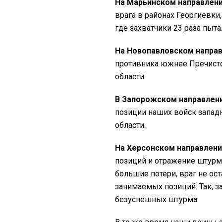
На Марьинском направлен
врага в районах Георгиевк
где захватчики 23 раза пыт
На Новопавловском напра
противника южнее Пречист
области.
В Запорожском направлен
позиции наших войск запад
области.
На Херсонском направлени
позиций и отражение штурм
большие потери, враг не ос
занимаемых позиций. Так, 
безуспешных штурма.