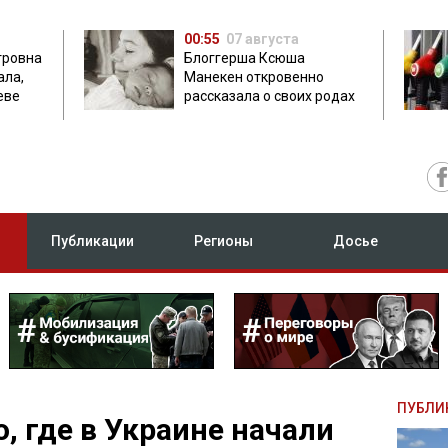
00:55
07 августа
тровна
Блоггерша Ксюша
ала,
Манекен откровенно
еве
рассказала о своих родах
Публикации
Регионы
Досье
ПУБЛИ
, где в Украине начали