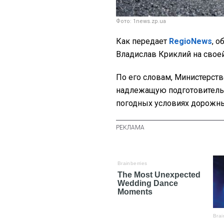
Фото: 1news.zp.ua
Как передает
RegioNews
, 
Владислав Криклий на своей
По его словам, Министерств
надлежащую подготовительн
погодных условиях дорожны