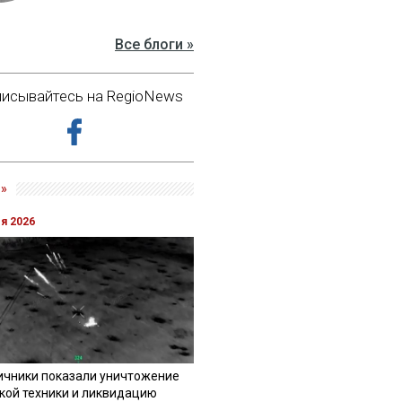
Все блоги »
исывайтесь на RegioNews
»
ля 2026
ичники показали уничтожение
кой техники и ликвидацию