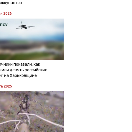
 оккупантов
ля 2026
чники показали, как
жили девять российских
й" на Харьковщине
та 2025