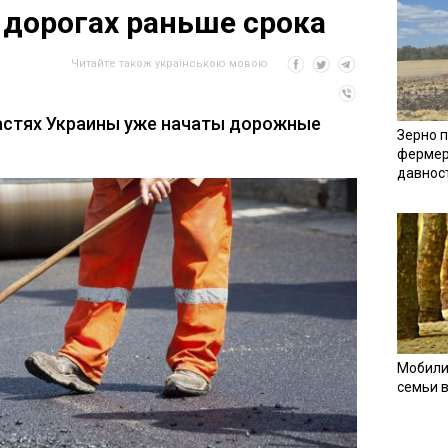
 дорогах раньше срока
Читайте також українською мовою
ластях Украины уже начаты дорожные
Зерно п
фермер
давнос
Мобили
семьи 