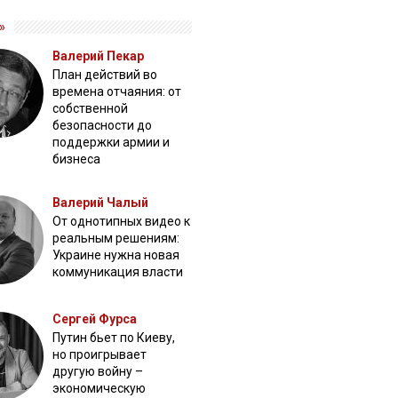
»
Валерий Пекар
План действий во
времена отчаяния: от
собственной
безопасности до
поддержки армии и
бизнеса
Валерий Чалый
От однотипных видео к
реальным решениям:
Украине нужна новая
коммуникация власти
Сергей Фурса
Путин бьет по Киеву,
но проигрывает
другую войну –
экономическую