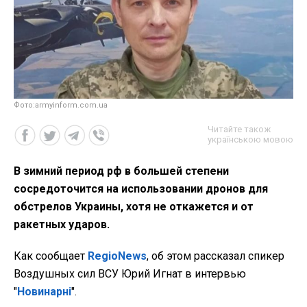
Фото:armyinform.com.ua
Читайте також
українською мовою
В зимний период рф в большей степени
сосредоточится на использовании дронов для
обстрелов Украины, хотя не откажется и от
ракетных ударов.
Как сообщает
RegioNews
, об этом рассказал спикер
Воздушных сил ВСУ Юрий Игнат в интервью
"
Новинарні
".