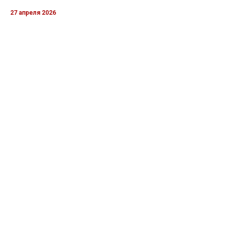
27 апреля 2026
Пограничники показали уничтожение вражеской техники и
ликвидацию группы оккупантов
20 апреля 2026