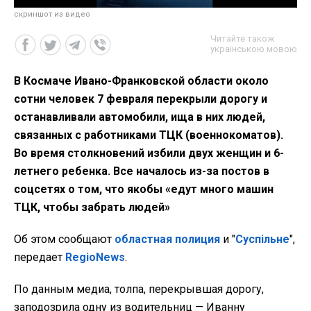
скриншот из видео
Читайте також
українською мовою
В Космаче Ивано-Франковской области около
сотни человек 7 февраля перекрыли дорогу и
останавливали автомобили, ища в них людей,
связанных с работниками ТЦК (военнокоматов).
Во время столкновений избили двух женщин и 6-
летнего ребенка. Все началось из-за постов в
соцсетях о том, что якобы «едут много машин
ТЦК, чтобы забрать людей»
Об этом сообщают
областная полиция
и "
Суспільне
",
передает
RegioNews
.
По данным медиа, толпа, перекрывшая дорогу,
заподозрила одну из водительниц — Иванну