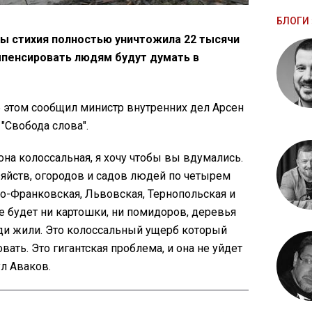
БЛОГИ 
ны стихия полностью уничтожила 22 тысячи
мпенсировать людям будут думать в
об этом сообщил министр внутренних дел Арсен
"Свобода слова".
 она колоссальная, я хочу чтобы вы вдумались.
яйств, огородов и садов людей по четырем
о-Франковская, Львовская, Тернопольская и
 не будет ни картошки, ни помидоров, деревья
юди жили. Это колоссальный ущерб который
ать. Это гигантская проблема, и она не уйдет
ул Аваков.