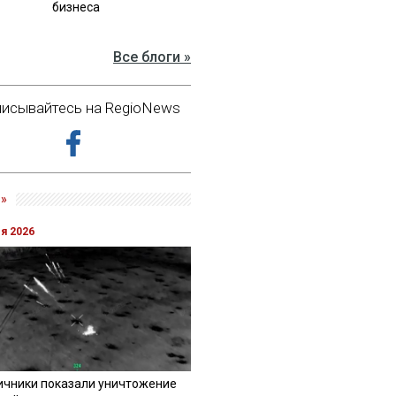
бизнеса
Все блоги »
исывайтесь на RegioNews
»
ля 2026
ичники показали уничтожение