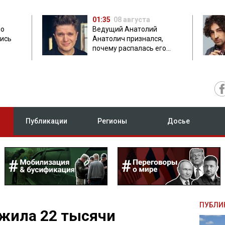
01:35
08 августа
но
Ведущий Анатолий
лись
Анатолич признался,
почему распалась его
дружба с Остапчуком
Публикации
Регионы
Досье
ПУБЛИ
жила 22 тысячи