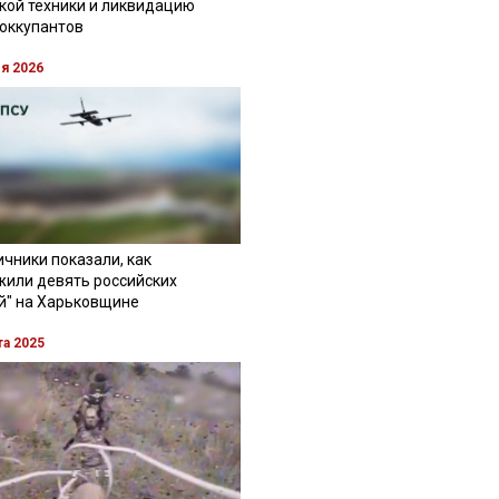
кой техники и ликвидацию
 оккупантов
ля 2026
чники показали, как
жили девять российских
й" на Харьковщине
та 2025