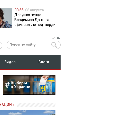
00:55
08 августа
Девушка певца
Владимира Дантеса
официально подтвердила
их отношения
|
UA
RU
Видео
Блоги
КАЦИИ »