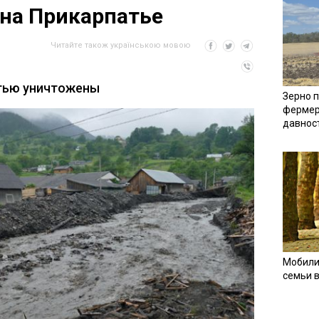
на Прикарпатье
Читайте також українською мовою
тью уничтожены
Зерно п
фермер
давнос
Мобили
семьи 