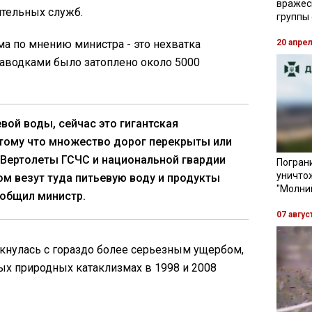
вражес
ительных служб.
группы
ма по мнению министра - это нехватка
20 апре
паводками было затоплено около 5000
евой воды, сейчас это гигантская
тому что множество дорог перекрыты или
Вертолеты ГСЧС и национальной гвардии
Пограни
уничто
ом везут туда питьевую воду и продукты
"Молни
сообщил министр.
07 авгус
лкнулась с гораздо более серьезным ущербом,
ых природных катаклизмах в 1998 и 2008