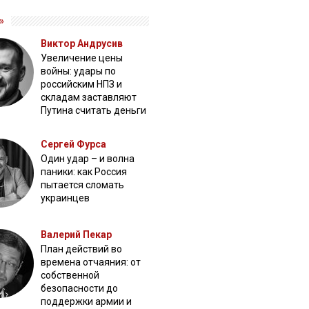
»
Виктор Андрусив
Увеличение цены
войны: удары по
российским НПЗ и
складам заставляют
Путина считать деньги
Сергей Фурса
Один удар – и волна
паники: как Россия
пытается сломать
украинцев
Валерий Пекар
План действий во
времена отчаяния: от
собственной
безопасности до
поддержки армии и