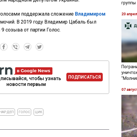
группы
 голосами поддержала сложение
Владимиром
20 апре
мочий. В 2019 году Владимир Цабаль был
9 созыва от партии Голос.
Пограни
уничто
ПОДПИСАТЬСЯ
писывайся, чтобы узнать
"Молни
новости первым
07 авгус
НАРДЕП
ГОЛОС
ЦИК