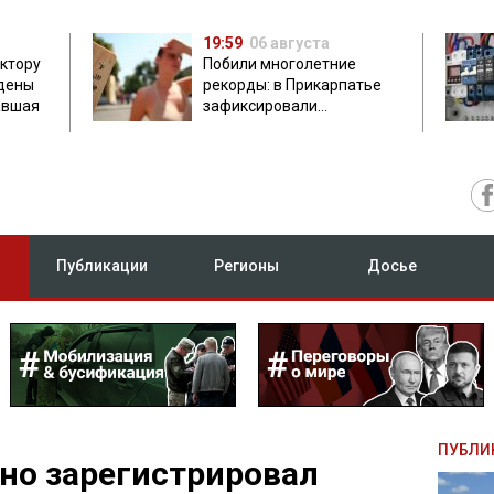
19:59
06 августа
ектору
Побили многолетние
дены
рекорды: в Прикарпатье
авшая
зафиксировали
аномальную жару до 37
градусов
Публикации
Регионы
Досье
ПУБЛИ
но зарегистрировал