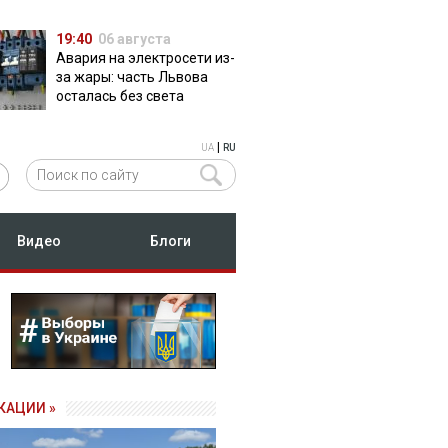
19:40
06 августа
Авария на электросети из-
за жары: часть Львова
осталась без света
|
UA
RU
Видео
Блоги
КАЦИИ »