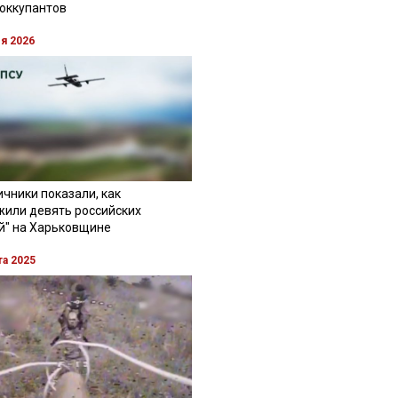
 оккупантов
ля 2026
чники показали, как
жили девять российских
й" на Харьковщине
та 2025