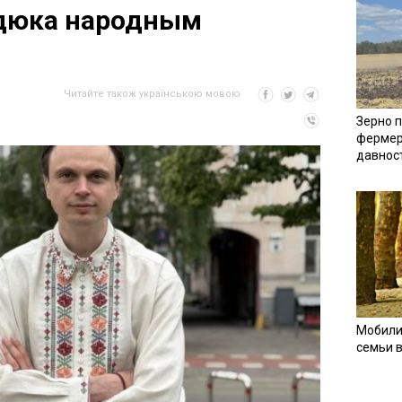
дюка народным
Читайте також українською мовою
Зерно п
фермер
давнос
Мобили
семьи 