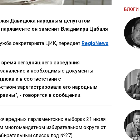
БЛОГИ 
олая Давидюка народным депутатом
в парламенте он заменит Владимира Цабаля
ужба секретариата ЦИК, передает
RegioNews
.
 время сегодняшнего заседания
 заявление и необходимые документы
дюка и в соответствии с
ьством зарегистрировала его народным
раины", - говорится в сообщении.
еочередных парламентских выборах 21 июля
м многомандатном избирательном округе от
избирательный список под №27).