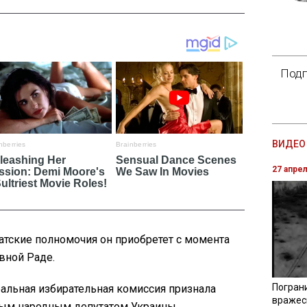
Подп
ВИДЕО 
27 апре
атские полномочия он приобретет с момента
вной Раде.
Погран
альная избирательная комиссия признала
вражес
ым народным депутатом Украины.