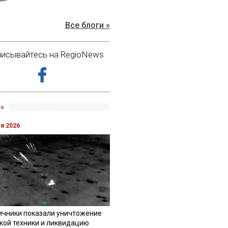
Все блоги »
исывайтесь на RegioNews
»
ля 2026
ичники показали уничтожение
кой техники и ликвидацию