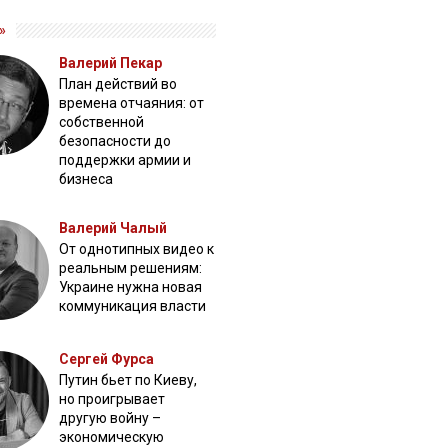
»
Валерий Пекар
План действий во
времена отчаяния: от
собственной
безопасности до
поддержки армии и
бизнеса
Валерий Чалый
От однотипных видео к
реальным решениям:
Украине нужна новая
коммуникация власти
Сергей Фурса
Путин бьет по Киеву,
но проигрывает
другую войну –
экономическую