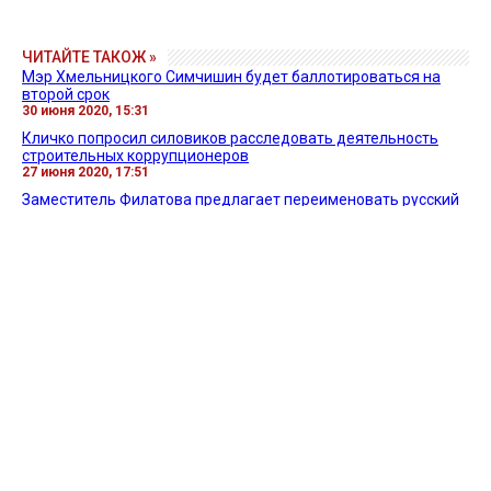
ЧИТАЙТЕ ТАКОЖ »
Мэр Хмельницкого Симчишин будет баллотироваться на
второй срок
30 июня 2020, 15:31
Кличко попросил силовиков расследовать деятельность
строительных коррупционеров
27 июня 2020, 17:51
Заместитель Филатова предлагает переименовать русский
язык в южноукраинский
26 июня 2020, 15:39
Все новости »
ВИДЕО »
27 апреля 2026