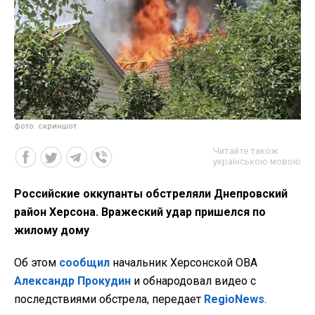
фото: скриншот
Читайте також
українською мовою
Российские оккупанты обстреляли Днепровский
район Херсона. Вражеский удар пришелся по
жилому дому
Об этом
сообщил
начальник Херсонской ОВА
Александр Прокудин
и обнародовал видео с
последствиями обстрела, передает
RegioNews
.