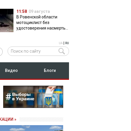
11:58
09 августа
В Ровенской области
мотоциклист без
удостоверения насмерть
сбил пешехода
|
UA
RU
Видео
Блоги
КАЦИИ »