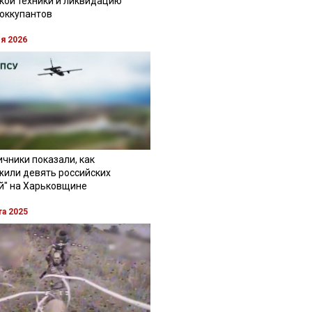
кой техники и ликвидацию
 оккупантов
ля 2026
чники показали, как
жили девять российских
й" на Харьковщине
та 2025