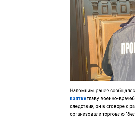
Напомним, ранее сообщалос
взятке
главу военно-враче
следствия, он в сговоре с 
организовали торговлю "бе