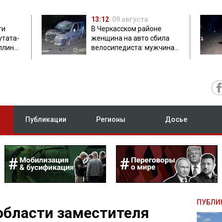
13:12
09 августа
ти
В Черкасском районе
утата-
женщина на авто сбила
плинки
велосипедиста: мужчина
погиб на месте
Публикации
Регионы
Досье
ПУБЛИ
области заместителя