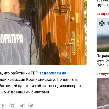
вражес
группы
20 апре
Пограни
уничто
"Молни
ь, что работники ГБР
задержали на
07 авгус
бной комиссии Кропивницкого. По данным
работницей одного из областных диспансеров
лыми" военными билетами.