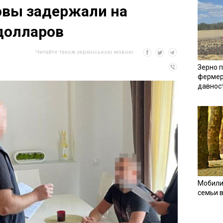
овы задержали на
 долларов
Читайте також українською мовою
Зерно п
фермер
давнос
Мобили
семьи 