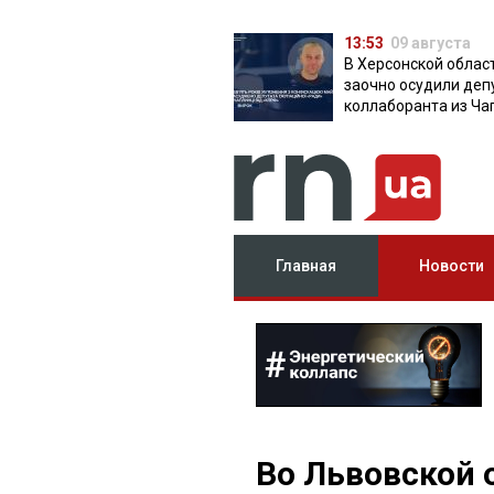
13:53
09 августа
В Херсонской облас
заочно осудили деп
коллаборанта из Ча
от КПРФ
Главная
Новости
Во Львовской 