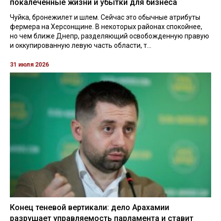
покалеченные жизни и убытки для бизнеса
Чуйка, бронежилет и шлем. Сейчас это обычные атрибуты
фермера на Херсонщине. В некоторых районах спокойнее,
но чем ближе Днепр, разделяющий освобожденную правую
и оккупированную левую часть области, т...
31 июля 2026
Конец теневой вертикали: дело Арахамии
разрушает управляемость парламента и ставит