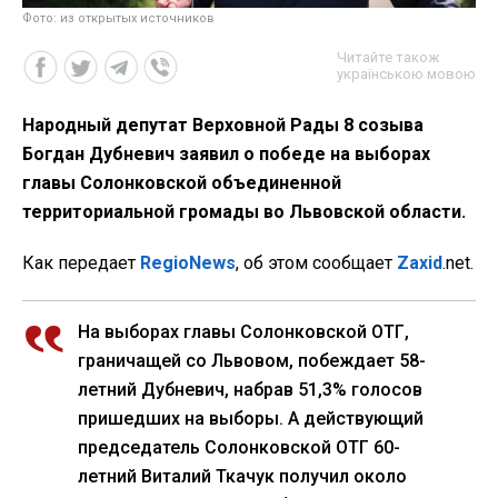
Фото: из открытых источников
Читайте також
українською мовою
Народный депутат Верховной Рады 8 созыва
Богдан Дубневич заявил о победе на выборах
главы Солонковской объединенной
территориальной громады во Львовской области.
Как передает
RegioNews
, об этом сообщает
Zaxid
.net.
На выборах главы Солонковской ОТГ,
граничащей со Львовом, побеждает 58-
летний Дубневич, набрав 51,3% голосов
пришедших на выборы. А действующий
председатель Солонковской ОТГ 60-
летний Виталий Ткачук получил около