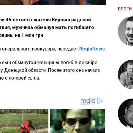
БЛОГИ 
и 46-летнего жителя Кировоградской
твия, мужчина обманул мать погибшего
аины на 1 млн грн
генерального прокурора, передает
RegioNews
.
то сын обманутой женщины погиб в декабре
у Донецкой области. После этого она начала
е с потерей сына.