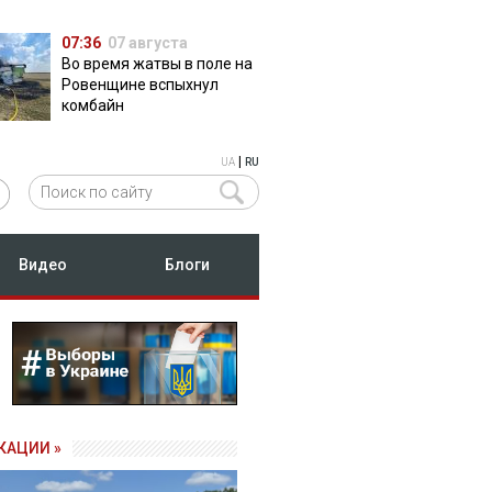
07:36
07 августа
Во время жатвы в поле на
Ровенщине вспыхнул
комбайн
|
UA
RU
Видео
Блоги
КАЦИИ »