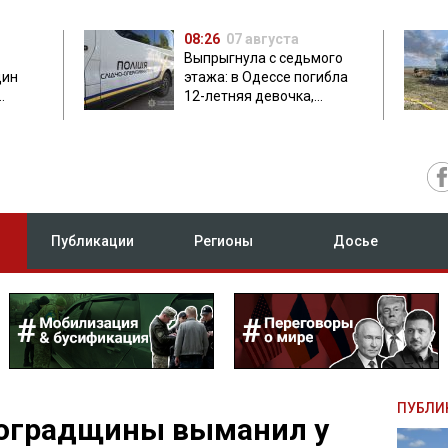
08:26
07 августа
Выпрыгнула с седьмого
дин
этажа: в Одессе погибла
12-летняя девочка,
приехавшая на отдых
Публикации
Регионы
Досье
ПУБЛИ
оградщины выманил у