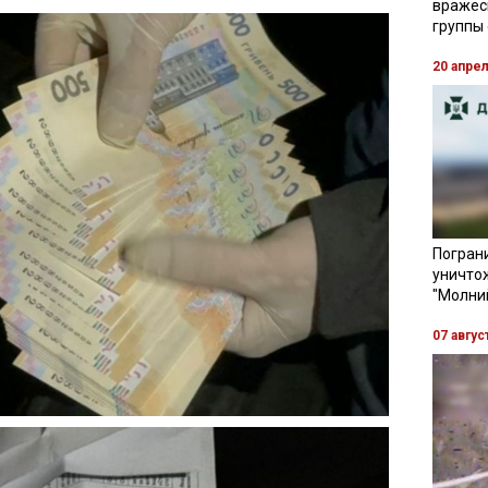
вражес
группы
20 апре
Пограни
уничто
"Молни
07 авгус