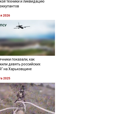
кой техники и ликвидацию
 оккупантов
ля 2026
чники показали, как
жили девять российских
й" на Харьковщине
та 2025