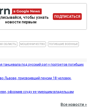
ПОДПИСАТЬСЯ
писывайся, чтобы узнать
новости первым
АЯ ОБЛАСТЬ
МОШЕННИЧЕСТВО
ПОГИБШИЕ ВОЕННЫЕ
 танцевала под русский рэп у портретов погибших
во Львове, присвоивший пенсии 18 человек,
иеве, оформив ссуду ее умершим владельцам
Все новости »