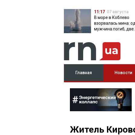
11:17
07 августа
В море в Коблево
взорвалась мина: о
мужчина погиб, две
женщины ранены
Главная
Новости
Житель Киров