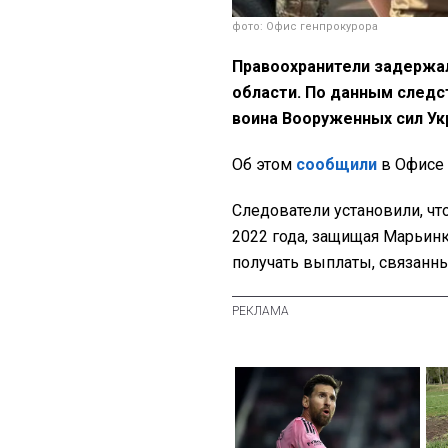
фото: Офис генпрокурора
Правоохранители задержал
области. По данным следс
воина Вооруженных сил Укр
Об этом
сообщили
в Офисе 
Следователи установили, ч
2022 года, защищая Марьинк
получать выплаты, связанны