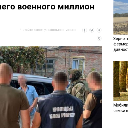
его военного миллион
Читайте також українською мовою
Зерно п
фермер
давнос
Мобили
семьи 