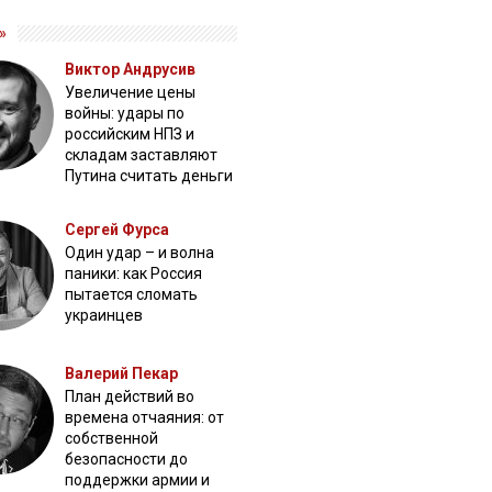
»
Виктор Андрусив
Увеличение цены
войны: удары по
российским НПЗ и
складам заставляют
Путина считать деньги
Сергей Фурса
Один удар – и волна
паники: как Россия
пытается сломать
украинцев
Валерий Пекар
План действий во
времена отчаяния: от
собственной
безопасности до
поддержки армии и