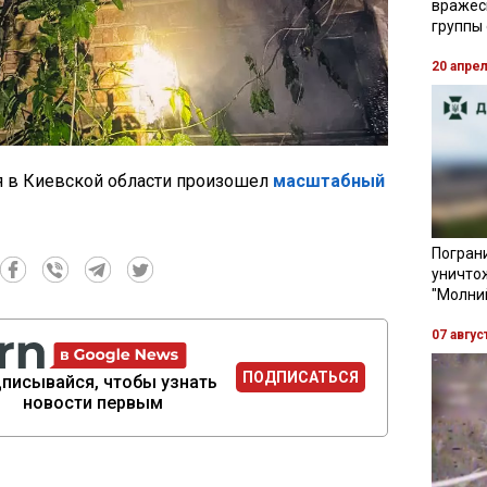
вражес
группы
20 апре
я в Киевской области произошел
масштабный
Пограни
уничто
"Молни
07 авгус
ПОДПИСАТЬСЯ
писывайся, чтобы узнать
новости первым