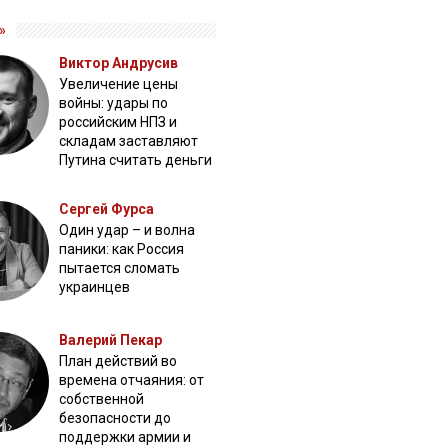
»
Виктор Андрусив
Увеличение цены
войны: удары по
российским НПЗ и
складам заставляют
Путина считать деньги
Сергей Фурса
Один удар – и волна
паники: как Россия
пытается сломать
украинцев
Валерий Пекар
План действий во
времена отчаяния: от
собственной
безопасности до
поддержки армии и