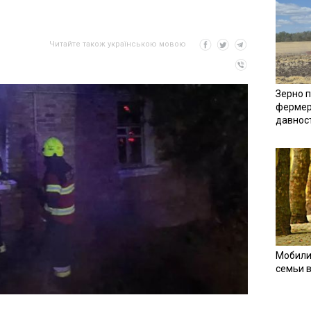
Читайте також українською мовою
Зерно п
фермер
давнос
Мобили
семьи 