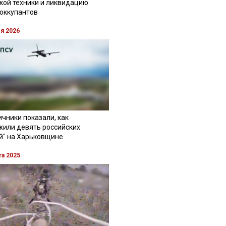
кой техники и ликвидацию
 оккупантов
ля 2026
чники показали, как
жили девять российских
й" на Харьковщине
та 2025