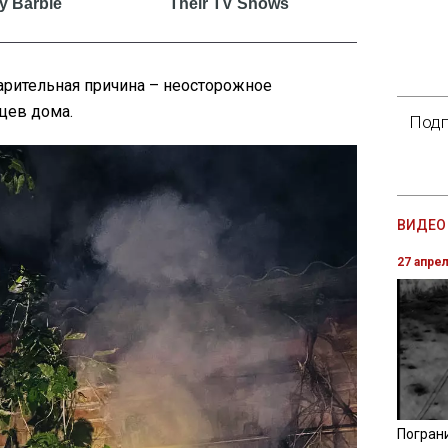
рительная причина – неосторожное
цев дома.
Подп
ВИДЕО 
27 апре
Погран