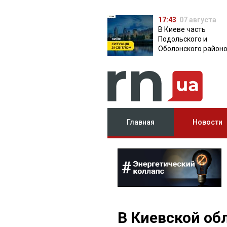
17:43
07 августа
В Киеве часть
Подольского и
Оболонского район
осталась без света:
причина
Главная
Новости
В Киевской об