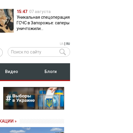
15:47
07 августа
Уникальная спецоперация
ГСЧС в Запорожье: саперы
уничтожили
полуторатонную
российскую авиабомбу
|
UA
RU
ФАБ-500
Видео
Блоги
КАЦИИ »