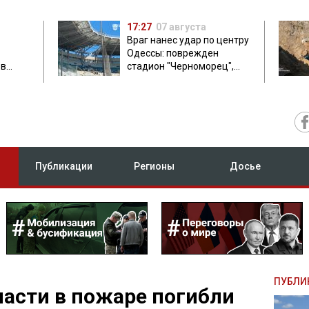
17:27
07 августа
Враг нанес удар по центру
Одессы: поврежден
ов
стадион "Черноморец",
 в чем
есть пострадавшая
Публикации
Регионы
Досье
ПУБЛИ
ласти в пожаре погибли