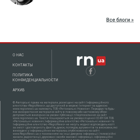
Все блоги »
О НАС
КОНТАКТЫ
ПОЛИТИКА
КОНФИДЕНЦИАЛЬНОСТИ
АРХИВ
© Авторські права на матеріали, розміщені на сайті Інформаційного
агентства «RegioNews», що доступний в мережі Інтернет за адресою:
www.regionews.ua належать ТОВ «Регіональні Новини». Передрук та будь-
яке використання матеріалів сайту в повному або частковому об'ємі
допускається виключно за умови публікації гіперпосилання на сайт
www.regionews.ua. Тексти поширюються нa умовах ліцензії CC-BY-SA ТОВ
«Регіональні новини», Інформаційне агентство «Регіональні новини» та
Інформаційне агентство «RegioNews» не несуть жодної відповідальності
за зміст і достовірність фактів, думок, поглядів, аргументів та висновки, які
викладені у інформаційних матеріалах, опублікованих на сайті
www.RegioNews.ua з посиланням на інші джерела інформації (телевізійні
канали, радіостанції, друковані засоби масової інформації, інформаційні