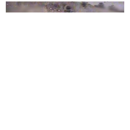
Бойцы "Феникса" ликвидировали пехоту и бронетехнику
врага в Донецкой области
Все видео »
ПУБЛИКАЦИИ »