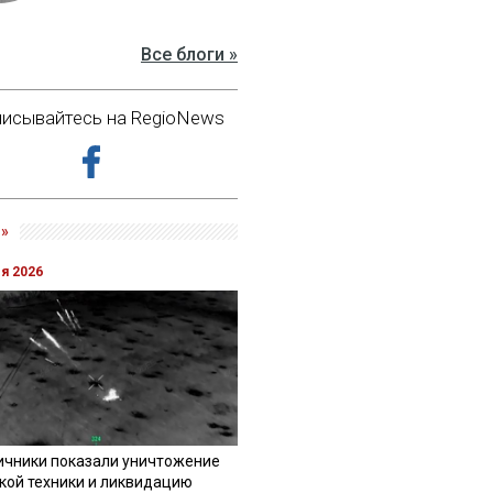
Все блоги »
исывайтесь на RegioNews
»
ля 2026
ичники показали уничтожение
кой техники и ликвидацию