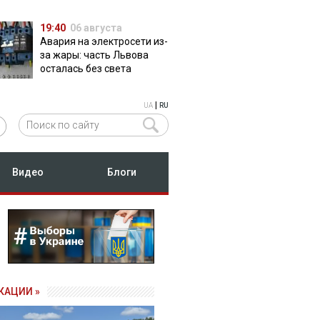
19:40
06 августа
Авария на электросети из-
за жары: часть Львова
осталась без света
|
UA
RU
Видео
Блоги
КАЦИИ »