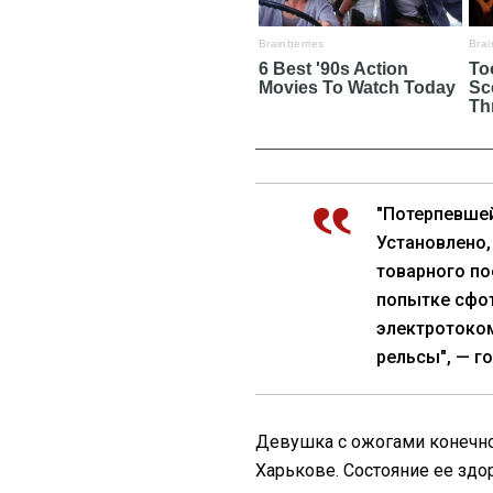
"Потерпевшей
Установлено,
товарного по
попытке сфо
электротоком
рельсы", — г
Девушка с ожогами конечно
Харькове. Состояние ее здо