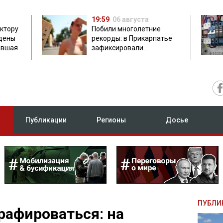
19:59
06 августа
ектору
Побили многолетние
дены
рекорды: в Прикарпатье
авшая
зафиксировали
аномальную жару до 37
градусов
Публикации
Регионы
Досье
ПУБЛИ
рафироваться: на