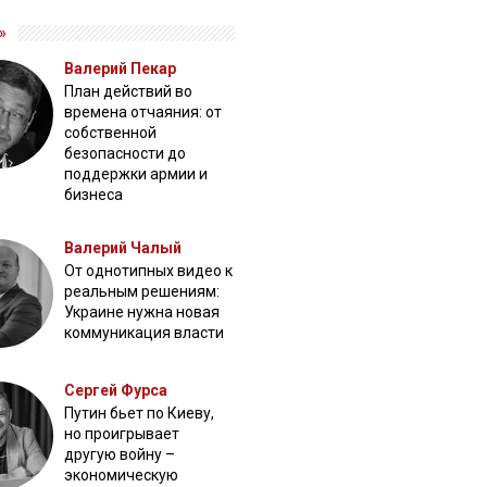
»
Валерий Пекар
План действий во
времена отчаяния: от
собственной
безопасности до
поддержки армии и
бизнеса
Валерий Чалый
От однотипных видео к
реальным решениям:
Украине нужна новая
коммуникация власти
Сергей Фурса
Путин бьет по Киеву,
но проигрывает
другую войну –
экономическую