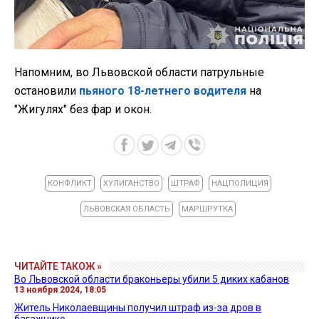
Напомним, во Львовской области патрульные
остановили
пьяного 18-летнего водителя
на
"Жигулях" без фар и окон.
КОНФЛИКТ
ХУЛИГАНСТВО
ШТРАФ
НАЦПОЛИЦИЯ
ЛЬВОВСКАЯ ОБЛАСТЬ
МАРШРУТКА
ЧИТАЙТЕ ТАКОЖ »
Во Львовской области браконьеры убили 5 диких кабанов
13 ноября 2024, 18:05
Житель Николаевщины получил штраф из-за дров в
багажнике