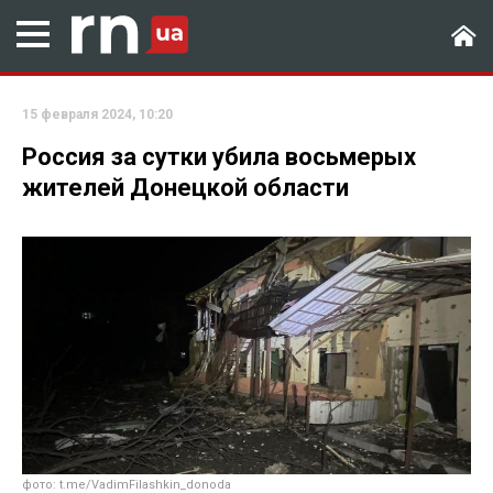
15 февраля 2024, 10:20
Россия за сутки убила восьмерых
жителей Донецкой области
фото: t.me/VadimFilashkin_donoda