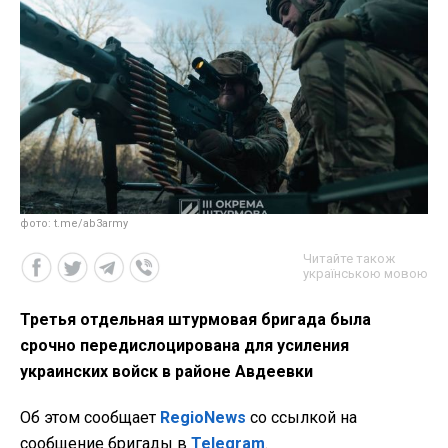
фото: t.me/ab3army
Читайте також
українською мовою
Третья отдельная штурмовая бригада была
срочно передислоцирована для усиления
украинских войск в районе Авдеевки
Об этом сообщает
RegioNews
со ссылкой на
сообщение бригады в
Telegram
.