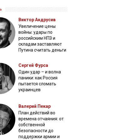
»
Виктор Андрусив
Увеличение цены
войны: удары по
российским НПЗ и
складам заставляют
Путина считать деньги
Сергей Фурса
Один удар – и волна
паники: как Россия
пытается сломать
украинцев
Валерий Пекар
План действий во
времена отчаяния: от
собственной
безопасности до
поддержки армии и