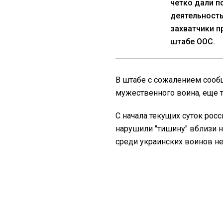
четко дали п
деятельность
захватчики п
штабе ООС.
В штабе с сожалением сообщ
мужественного воина, еще 
С начала текущих суток рос
нарушили "тишину" вблизи 
среди украинских воинов не