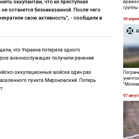
онять оккупантам, что их преступная
вражес
группы
 не останется безнаказанной. После чего
рекратили свою активность", - сообщили в
20 апре
или, что Украина потеряла одного
трое военнослужащих получили ранения.
сийско-оккупационные войска один раз
Пограни
уничто
населенного пункта Мироновский. Потерь
"Молни
т.
07 авгус