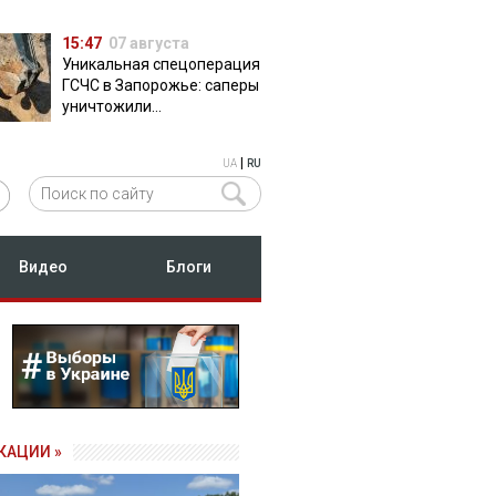
15:47
07 августа
Уникальная спецоперация
ГСЧС в Запорожье: саперы
уничтожили
полуторатонную
российскую авиабомбу
|
UA
RU
ФАБ-500
Видео
Блоги
КАЦИИ »