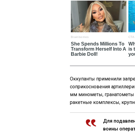
Оккупанты применили запр
соприкосновения артиллерий
мм минометы, гранатометы 
ракетные комплексы, крупн
Для подавлен
воины опера