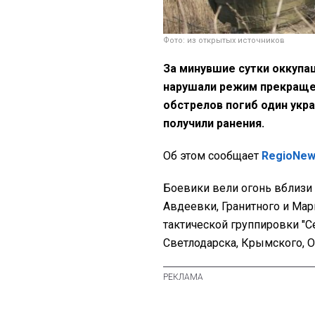
Фото: из открытых источников
За минувшие сутки оккупа
нарушали режим прекращен
обстрелов погиб один укр
получили ранения.
Об этом сообщает
RegioNe
Боевики вели огонь вблизи 
Авдеевки, Гранитного и Мар
тактической группировки "С
Светлодарска, Крымского, 