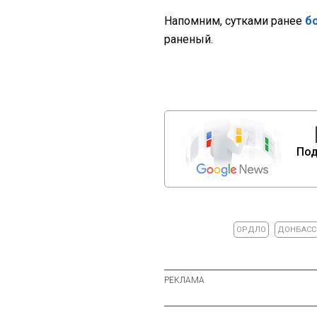
Напомним, сутками ранее
б
раненый.
Под
ОРДЛО
ДОНБАСС