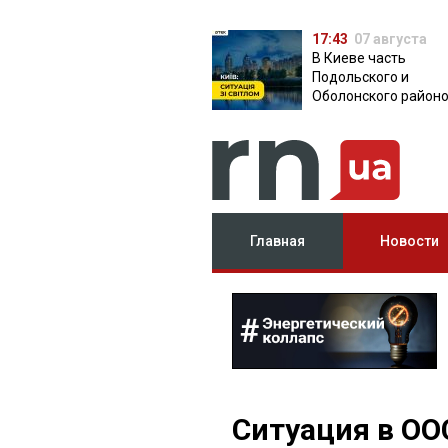
17:43
07 августа
В Киеве часть
Подольского и
Оболонского район
осталась без света:
причина
Главная
Новости
Ситуация в ОО