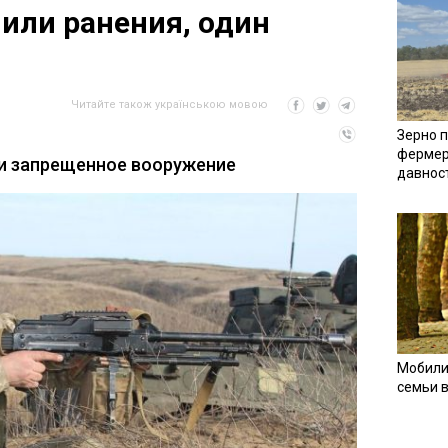
или ранения, один
Читайте також українською мовою
Зерно п
фермер
и запрещенное вооружение
давнос
Мобили
семьи 