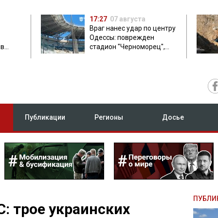
17:27
07 августа
Враг нанес удар по центру
Одессы: поврежден
ов
стадион "Черноморец",
 в чем
есть пострадавшая
Публикации
Регионы
Досье
ПУБЛИ
С: трое украинских