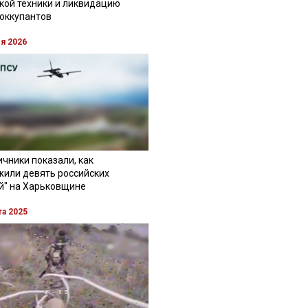
кой техники и ликвидацию
 оккупантов
ля 2026
чники показали, как
жили девять российских
й" на Харьковщине
та 2025