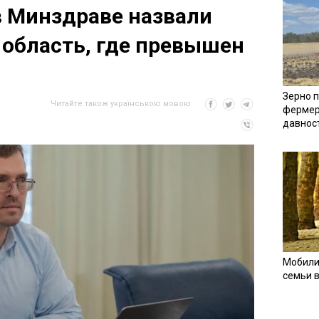
в Минздраве назвали
область, где превышен
Зерно п
Читайте також українською мовою
фермер
давнос
Мобили
семьи 