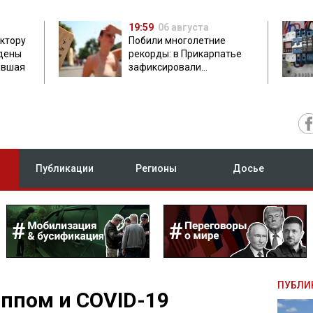
19:59
06 августа
ектору
Побили многолетние
дены
рекорды: в Прикарпатье
авшая
зафиксировали
аномальную жару до 37
градусов
Публикации
Регионы
Досье
ПУБЛИ
иппом и COVID-19