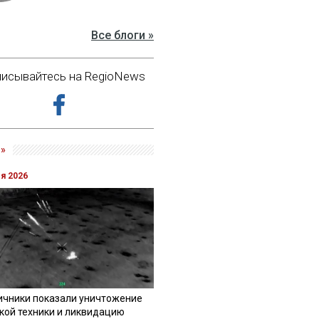
Все блоги »
исывайтесь на RegioNews
»
ля 2026
ичники показали уничтожение
кой техники и ликвидацию