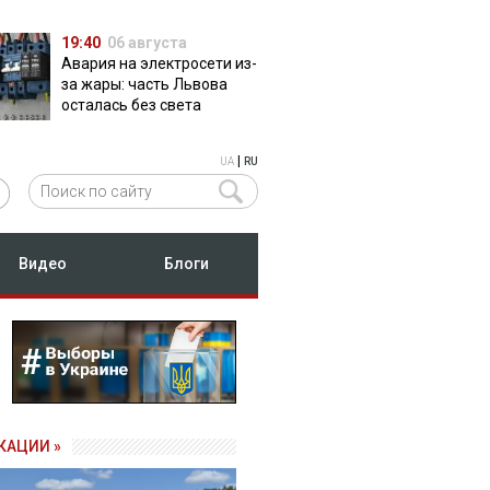
19:40
06 августа
Авария на электросети из-
за жары: часть Львова
осталась без света
|
UA
RU
Видео
Блоги
КАЦИИ »