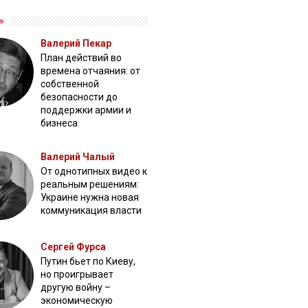
»
Валерий Пекар
План действий во
времена отчаяния: от
собственной
безопасности до
поддержки армии и
бизнеса
Валерий Чалый
От однотипных видео к
реальным решениям:
Украине нужна новая
коммуникация власти
Сергей Фурса
Путин бьет по Киеву,
но проигрывает
другую войну –
экономическую