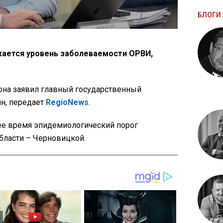
БЛОГИ 
жается уровень заболеваемости ОРВИ,
она заявил главный государственный
ин, передает
RegioNews
.
щее время эпидемиологический порог
бласти – Черновицкой.