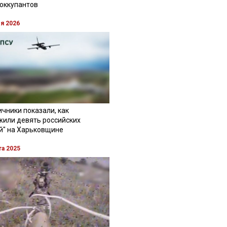
 оккупантов
ля 2026
чники показали, как
жили девять российских
й" на Харьковщине
та 2025