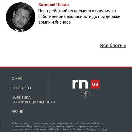
Валерий Пекар
План действий во времена отчаяния: от
собственной безопасности до поддержки
армии и бизнеса
Все блоги »
О НАС
КОНТАКТЫ
ПОЛИТИКА
КОНФИДЕНЦИАЛЬНОСТИ
АРХИВ
© Авторські права на матеріали, розміщені на сайті Інформаційного
агентства «RegioNews», що доступний в мережі Інтернет за адресою:
www.regionews.ua належать ТОВ «Регіональні Новини». Передрук та будь-