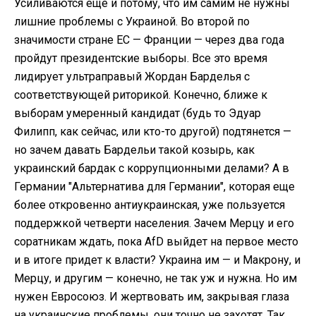
Усиливаются еще и потому, что им самим не нужны
лишние проблемы с Украиной. Во второй по
значимости стране ЕС — Франции — через два года
пройдут президентские выборы. Все это время
лидирует ультраправый Жордан Барделья с
соответствующей риторикой. Конечно, ближе к
выборам умеренный кандидат (будь то Эдуар
Филипп, как сейчас, или кто-то другой) подтянется —
но зачем давать Бардельи такой козырь, как
украинский бардак с коррупционными делами? А в
Германии "Альтернатива для Германии", которая еще
более откровенно антиукраинская, уже пользуется
поддержкой четверти населения. Зачем Мерцу и его
соратникам ждать, пока AfD выйдет на первое место
и в итоге придет к власти? Украина им — и Макрону, и
Мерцу, и другим — конечно, не так уж и нужна. Но им
нужен Евросоюз. И жертвовать им, закрывая глаза
на украинские проблемы, они точно не захотят. Так