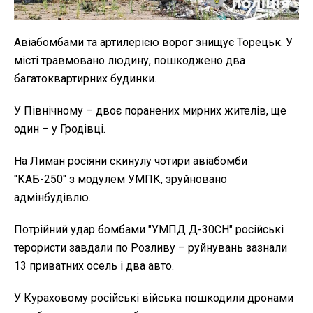
Авіабомбами та артилерією ворог знищує Торецьк. У
місті травмовано людину, пошкоджено два
багатоквартирних будинки.
У Північному – двоє поранених мирних жителів, ще
один – у Гродівці.
На Лиман росіяни скинулу чотири авіабомби
"КАБ-250" з модулем УМПК, зруйновано
адмінбудівлю.
Потрійний удар бомбами "УМПД Д-30СН" російські
терористи завдали по Розливу – руйнувань зазнали
13 приватних осель і два авто.
У Кураховому російські війська пошкодили дронами