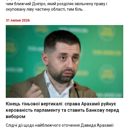
чим ближчий Дніпро, який розділяє звільнену праву і
окуповану ліву частину області, тим біль...
31 липня 2026
Кінець тіньової вертикалі: справа Арахамії руйнує
керованість парламенту та ставить Банкову перед
вибором
Слідчі дії щодо найближчого оточення Давида Арахамії