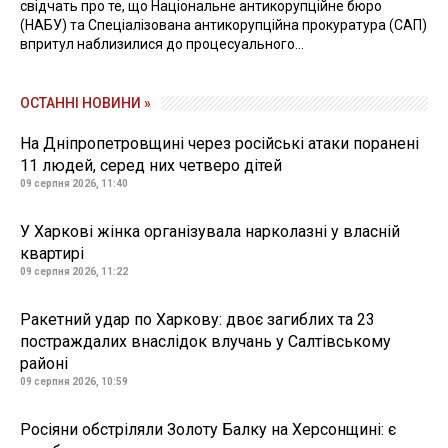
свідчать про те, що Національне антикорупційне бюро
(НАБУ) та Спеціалізована антикорупційна прокуратура (САП)
впритул наблизилися до процесуального...
ОСТАННІ НОВИНИ »
На Дніпропетровщині через російські атаки поранені
11 людей, серед них четверо дітей
09 серпня 2026, 11:40
У Харкові жінка організувала нарколазні у власній
квартирі
09 серпня 2026, 11:22
Ракетний удар по Харкову: двоє загиблих та 23
постраждалих внаслідок влучань у Салтівському
районі
09 серпня 2026, 10:59
Росіяни обстріляли Золоту Балку на Херсонщині: є