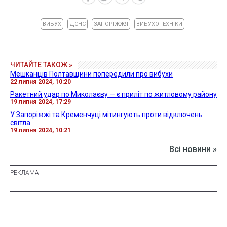
ВИБУХ
ДСНС
ЗАПОРІЖЖЯ
ВИБУХОТЕХНІКИ
ЧИТАЙТЕ ТАКОЖ »
Мешканців Полтавщини попередили про вибухи
22 липня 2024, 10:20
Ракетний удар по Миколаєву — є приліт по житловому району
19 липня 2024, 17:29
У Запоріжжі та Кременчуці мітингують проти відключень
світла
19 липня 2024, 10:21
Всі новини »