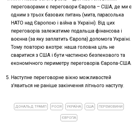
переговорами є переговори Європа – США, де ми є
одним з трьох базових питань (мита, парасолька
НАТО над Європою і війна в Україні). Від цих
переговорів залежатиме подальша фінансова і
воєнна (за яку заплатить Європа) допомога Україні.
Тому повторю вкотре: наша головна ціль не
сваритися з США і бути частиною безпекового та
економічного периметру переговорів Європа-США.
Наступне переговорне вікно можливостей
з'явиться не раніше закінчення літнього наступу.
ДОНАЛЬД ТРАМП
РОСІЯ
УКРАЇНА
США
ПЕРЕМОВИНИ
ЄВРОПА