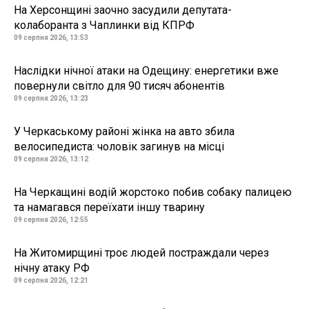
На Херсонщині заочно засудили депутата-
колаборанта з Чаплинки від КПРФ
09 серпня 2026, 13:53
Наслідки нічної атаки на Одещину: енергетики вже
повернули світло для 90 тисяч абонентів
09 серпня 2026, 13:23
У Черкаському районі жінка на авто збила
велосипедиста: чоловік загинув на місці
09 серпня 2026, 13:12
На Черкащині водій жорстоко побив собаку палицею
та намагався переїхати іншу тварину
09 серпня 2026, 12:55
На Житомирщині троє людей постраждали через
нічну атаку РФ
09 серпня 2026, 12:21