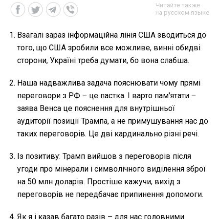
Читайте также
на русском языке
Взагалі зараз інформаційна лінія США зводиться до
того, що США зробили все можливе, винні обидві
сторони, Україні треба думати, бо вона слабша.
Наша надважлива задача пояснювати чому прямі
переговори з РФ – це пастка. І варто пам'ятати –
заява Венса це пояснення для внутрішньої
аудиторії позиції Трампа, а не примушування нас до
таких переговорів. Це дві кардинально різні речі.
Із позитиву: Трамп вийшов з переговорів після
угоди про мінерали і символічного виділення зброї
на 50 млн доларів. Простіше кажучи, вихід з
переговорів не передбачає припинення допомоги.
Як я і казав багато разів – для нас головними