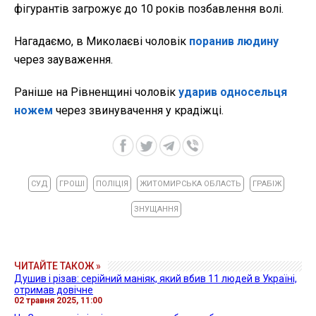
фігурантів загрожує до 10 років позбавлення волі.
Нагадаємо, в Миколаєві чоловік
поранив людину
через зауваження.
Раніше на Рівненщині чоловік
ударив односельця
ножем
через звинувачення у крадіжці.
СУД
ГРОШІ
ПОЛІЦІЯ
ЖИТОМИРСЬКА ОБЛАСТЬ
ГРАБІЖ
ЗНУЩАННЯ
ЧИТАЙТЕ ТАКОЖ »
Душив і різав: серійний маніяк, який вбив 11 людей в Україні,
отримав довічне
02 травня 2025, 11:00