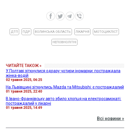
ДТП
ПДР
ВОЛИНСЬКА ОБЛАСТЬ
ЛІКАРНЯ
МОТОЦИКЛІСТ
НЕПОВНОЛІТНІ
ЧИТАЙТЕ ТАКОЖ »
У Полтаві зіткнулися одразу чотири іномарки: постраждала
жінка-водій
02 травня 2025, 06:25
На Львівщині зіткнулись Mazda та Mitsubishi: є постраждалий
01 травня 2025, 22:40
В Івано-Франківську авто збило хлопця на електросамокаті:
постраждалий у лікарні
01 травня 2025, 14:49
Всі новини »