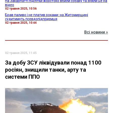
На Закарпатті підлітки жорстоко вбили собаку та зняли це на
відео
02 травня 2025, 10:56
Брав паливо і не платив роками: на Житомирщині
судитимуть псевдопідприємця
02 травня 2025, 10:44
Всі новини »
02 травня 2025, 11:45
За добу ЗСУ ліквідували понад 1100
росіян, знищили танки, арту та
системи ППО