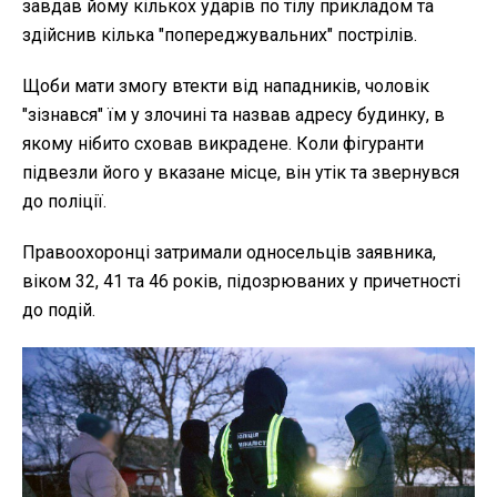
завдав йому кількох ударів по тілу прикладом та
здійснив кілька "попереджувальних" пострілів.
Щоби мати змогу втекти від нападників, чоловік
"зізнався" їм у злочині та назвав адресу будинку, в
якому нібито сховав викрадене. Коли фігуранти
підвезли його у вказане місце, він утік та звернувся
до поліції.
Правоохоронці затримали односельців заявника,
віком 32, 41 та 46 років, підозрюваних у причетності
до подій.