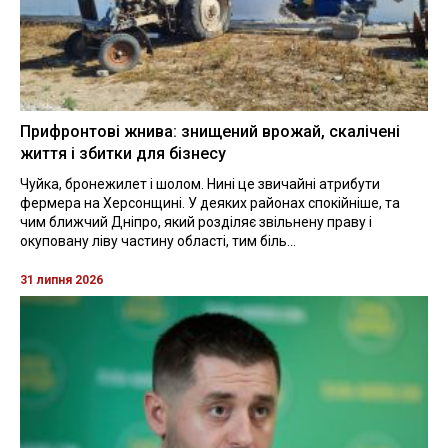
Прифронтові жнива: знищений врожай, скалічені
життя і збитки для бізнесу
Чуйка, бронежилет і шолом. Нині це звичайні атрибути
фермера на Херсонщині. У деяких районах спокійніше, та
чим ближчий Дніпро, який розділяє звільнену праву і
окуповану ліву частину області, тим біль...
31 липня 2026