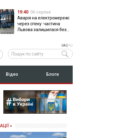
19:40
06 серпня
Аварія на електромережі
через спеку: частина
Львова залишилася без
світла
|
UA
RU
Відео
Блоги
АЦІЇ »