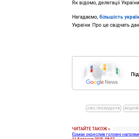
Як відомо, делегації Україн
Нагадаємо,
більшість україн
України. Про це свідчать да
Під
ОФІС ПРЕЗИДЕНТА
АНДРІЙ
ЧИТАЙТЕ ТАКОЖ »
Єрмак окреслив головні напрямк
11 березня 2025, 08:07