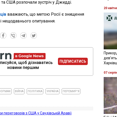
и та США розпочали зустріч у Джидді.
20 квітн
ців
вважають, що метою Росії є знищення
ні нещодавнього опитування.
Прикор
девʼять
ПІДПИСАТИСЬ
писуйся, щоб дізнаватись
Харків
новини першим
07 серп
 ЄРМАК
ВІЙНА
ПОЛІТИКА
УКРАЇНА
ПЕРЕМИР'Я
и переговорів з США у Саудівській Аравії