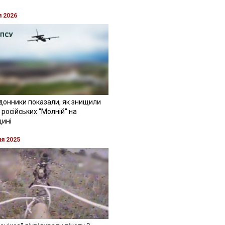
я 2026
донники показали, як знищили
 російських "Молній" на
щині
ня 2025