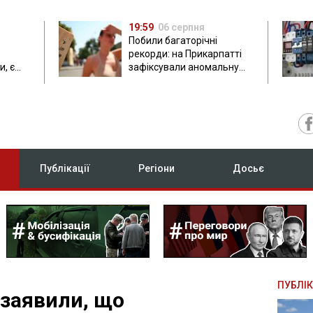
19:59
06 серпня
Побили багаторічні
рекорди: на Прикарпатті
, є
зафіксували аномальну
спеку до 37 градусів
Публікації
Регіони
Досьє
ПУБЛІК
 заявили, що