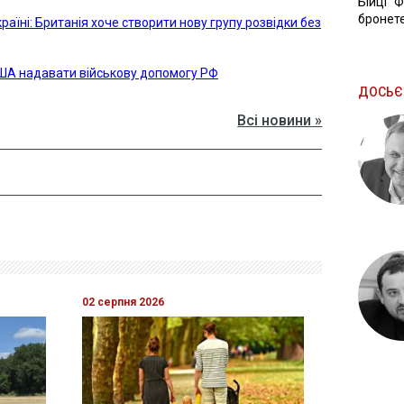
Бійці "
бронете
аїні: Британія хоче створити нову групу розвідки без
США надавати військову допомогу РФ
ДОСЬЄ
Всі новини »
02 серпня 2026