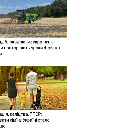
ід блокадою: як українські
и повторюють уроки 4-річної
и
ація, каліцтва, ПТСР:
ати сім'ї в Україні стало
іше