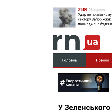
21:59
06 серпня
Удар по приватному
сектору Запоріжжя:
пошкоджено будинки
постраждала
Головна
Новини
У Зеленського