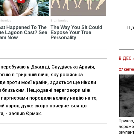
Пі
ВІДЕО 
 перебуваю в Джидді, Саудівська Аравія,
27 квітн
гню в трирічній війні, яку російська
де проти моєї країни, здається ще ніколи
м близьким. Нещодавні переговори між
ї партнерами породили велику надію на те,
ий народ дуже скоро повернеться до
я, - заявив Єрмак.
Прикор
ворожої
окупант