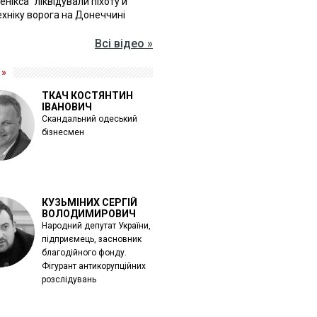
Фенікса" ліквідували піхоту й
хніку ворога на Донеччині
Всі відео »
 »
ТКАЧ КОСТЯНТИН
ІВАНОВИЧ
Скандальний одеський
бізнесмен
КУЗЬМІНИХ СЕРГІЙ
ВОЛОДИМИРОВИЧ
Народний депутат України,
підприємець, засновник
благодійного фонду.
Фігурант антикорупційних
розслідувань