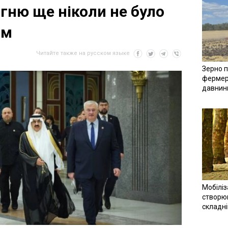
гню ще ніколи не було
им
Читайте также на русском языке
Зерно п
фермер
давнин
Мобіліз
створюв
складн