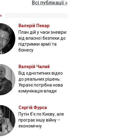
Всі публікації »
»
Валерій Пекар
План дій у часи зневіри:
від власної безпеки до
підтримки армії та
бізнесу
Валерій Чалий
Від однотипних відео
до реальних рішень:
Україні потрібна нова
комунікація влади
Сергій Фурса
Путін б'є по Києву, але
програє іншу війну –
економічну