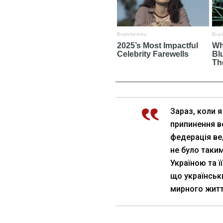
Зараз, коли я
припинення во
федерація ве
не було таки
Україною та ї
що українськ
мирного житт