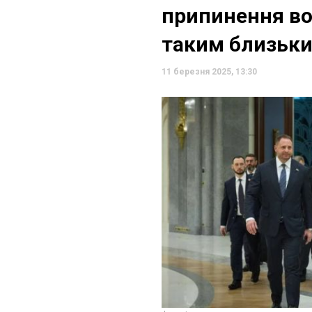
припинення во
таким близьк
11 березня 2025, 13:30