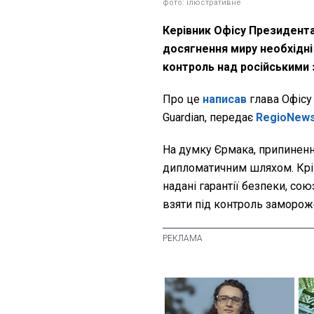
фото: ілюстративне
Керівник Офісу Президента
досягнення миру необхідні 
контроль над російськими
Про це
написав
глава Офісу
Guardian, передає
RegioNew
На думку Єрмака, припиненн
дипломатичним шляхом. Крім
надані гарантії безпеки, со
взяти під контроль замороже