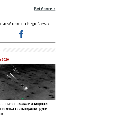
Всі блоги »
дписуйтесь на RegioNews
»
я 2026
донники показали знищення
 техніки та ліквідацію групи
ів