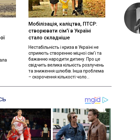
Мобілізація, каліцтва, ПТСР:
створювати сім'ї в Україні
ої
стало складніше
Нестабільність і криза в Україні не
сприяють створенню міцної сім'ї та
бажанню народити дитину. Про це
вала
свідчить велика кількість розлучень
та зниження шлюбів. Інша проблема
– скорочення кількості чоло...