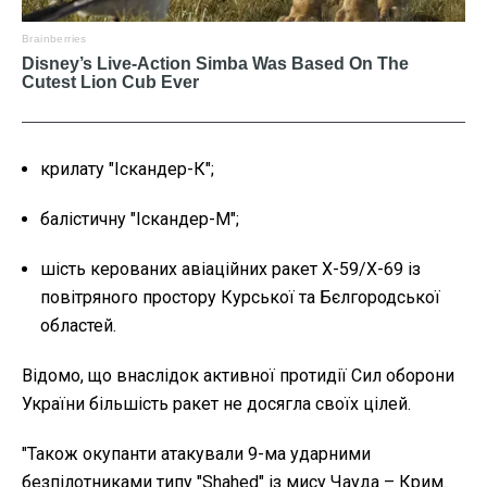
крилату "Іскандер-К";
балістичну "Іскандер-М";
шість керованих авіаційних ракет Х-59/Х-69 із
повітряного простору Курської та Бєлгородської
областей.
Відомо, що внаслідок активної протидії Сил оборони
України більшість ракет не досягла своїх цілей.
"Також окупанти атакували 9-ма ударними
безпілотниками типу "Shahed" із мису Чауда – Крим.