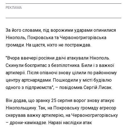
За його словами, під ворожими ударами опинилися
Нікополь, Покровська та Червоногригорівська
громади. На щастя, ніхто не постраждав.
"Вчора ввечері росіяни двічі атакували Нікополь.
Скинули боєприпас з безпілотника. Били і з важкої
артилерії. Після опівночі знову цілили по районному
центру артснарядами. Пошкодили у місті будівлю
одного з підприємств", – повідомив Сергій Лисак.
Він додав, що зранку 25 серпня ворог знову атакує
Нікопольщину. Так, на Покровську громаду агресор
скерував важку артилерію, на Червоногригорівську
– дрони-камікадзе. Наразі наслідки атак