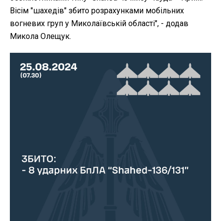
Вісім "шахедів" збито розрахунками мобільних
вогневих груп у Миколаївській області", - додав
Микола Олещук.