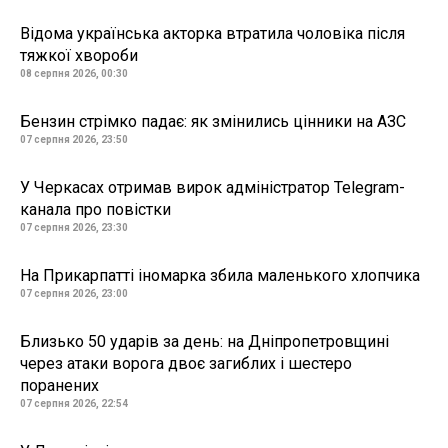
Відома українська акторка втратила чоловіка після
тяжкої хвороби
08 серпня 2026, 00:30
Бензин стрімко падає: як змінились цінники на АЗС
07 серпня 2026, 23:50
У Черкасах отримав вирок адміністратор Telegram-
канала про повістки
07 серпня 2026, 23:30
На Прикарпатті іномарка збила маленького хлопчика
07 серпня 2026, 23:00
Близько 50 ударів за день: на Дніпропетровщині
через атаки ворога двоє загиблих і шестеро
поранених
07 серпня 2026, 22:54