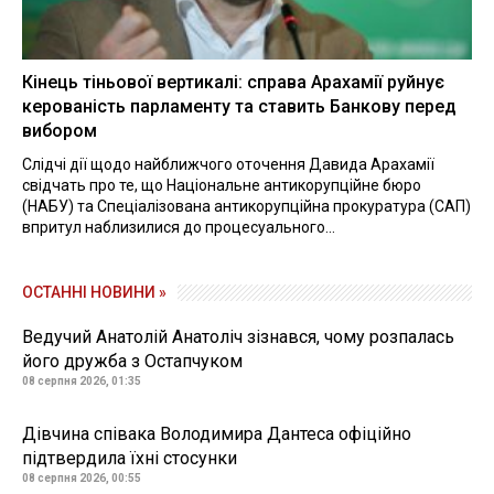
Кінець тіньової вертикалі: справа Арахамії руйнує
керованість парламенту та ставить Банкову перед
вибором
Слідчі дії щодо найближчого оточення Давида Арахамії
свідчать про те, що Національне антикорупційне бюро
(НАБУ) та Спеціалізована антикорупційна прокуратура (САП)
впритул наблизилися до процесуального...
ОСТАННІ НОВИНИ »
Ведучий Анатолій Анатоліч зізнався, чому розпалась
його дружба з Остапчуком
08 серпня 2026, 01:35
Дівчина співака Володимира Дантеса офіційно
підтвердила їхні стосунки
08 серпня 2026, 00:55