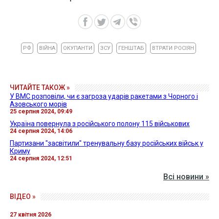
РФ
ВІЙНА
ОКУПАНТИ
ЗСУ
ГЕНШТАБ
ВТРАТИ РОСІЯН
ЧИТАЙТЕ ТАКОЖ »
У ВМС розповіли, чи є загроза ударів ракетами з Чорного і
Азовського морів
25 серпня 2024, 09:49
Україна повернула з російського полону 115 військових
24 серпня 2024, 14:06
Партизани "засвітили" тренувальну базу російських військ у
Криму
24 серпня 2024, 12:51
Всі новини »
ВІДЕО »
27 квітня 2026