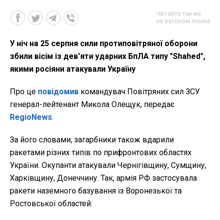
Читайте также
на русском языке
У ніч на 25 серпня сили протиповітряної оборони
збили вісім із дев'яти ударних БпЛА типу "Shahed",
якими росіяни атакували Україну
Про це
повідомив
командувач Повітряних сил ЗСУ
генерал-лейтенант Микола Олещук, передає
RegioNews
.
За його словами, загарбники також вдарили
ракетами різних типів по прифронтових областях
України. Окупанти атакували Чернігівщину, Сумщину,
Харківщину, Донеччину. Так, армія РФ застосувала
ракети наземного базування із Воронезької та
Ростовської областей: