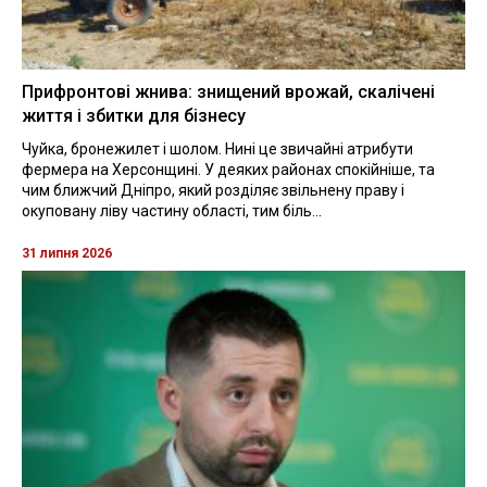
Прифронтові жнива: знищений врожай, скалічені
життя і збитки для бізнесу
Чуйка, бронежилет і шолом. Нині це звичайні атрибути
фермера на Херсонщині. У деяких районах спокійніше, та
чим ближчий Дніпро, який розділяє звільнену праву і
окуповану ліву частину області, тим біль...
31 липня 2026