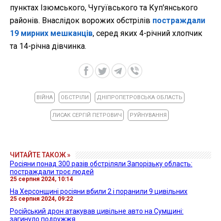
пунктах Ізюмського, Чугуївського та Куп'янського
районів. Внаслідок ворожих обстрілів
постраждали
19 мирних мешканців
, серед яких 4-річний хлопчик
та 14-річна дівчинка.
ВІЙНА
ОБСТРІЛИ
ДНІПРОПЕТРОВСЬКА ОБЛАСТЬ
ЛИСАК СЕРГІЙ ПЕТРОВИЧ
РУЙНУВАННЯ
ЧИТАЙТЕ ТАКОЖ »
Росіяни понад 300 разів обстріляли Запорізьку область:
постраждали троє людей
25 серпня 2024, 10:14
На Херсонщині росіяни вбили 2 і поранили 9 цивільних
25 серпня 2024, 09:22
Російський дрон атакував цивільне авто на Сумщині:
загинуло подружжя