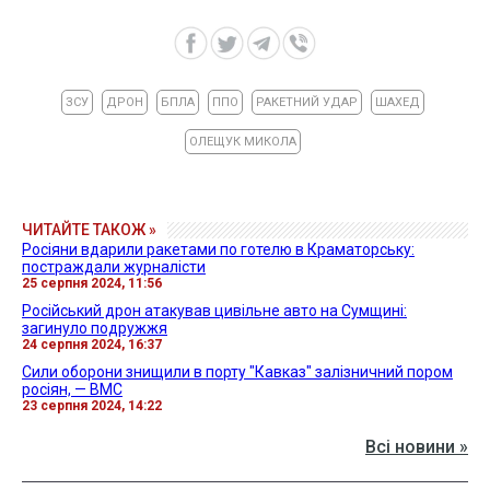
ЗСУ
ДРОН
БПЛА
ППО
РАКЕТНИЙ УДАР
ШАХЕД
ОЛЕЩУК МИКОЛА
ЧИТАЙТЕ ТАКОЖ »
Росіяни вдарили ракетами по готелю в Краматорську:
постраждали журналісти
25 серпня 2024, 11:56
Російський дрон атакував цивільне авто на Сумщині:
загинуло подружжя
24 серпня 2024, 16:37
Сили оборони знищили в порту "Кавказ" залізничний пором
росіян, — ВМС
23 серпня 2024, 14:22
Всі новини »