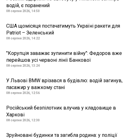
водій, є поранений
08 серпня 2026, 14:50
США щомісяця постачатимуть Україні ракети для
Patriot – Зеленський
08 серпня 2026, 14:22
"Корупція заважає зупинити війну": Федоров вже
перейшов усі червоні лінії Банкової
08 серпня 2026, 13:24
У Львові BMW врізався в будівлю: водій загинув,
пасажир у важкому стані
08 серпня 2026, 12:56
Російський безпілотник влучив у кладовище в
Харкові
08 серпня 2026, 12:30
Зруйновані будинки та загибла родина: у поліції