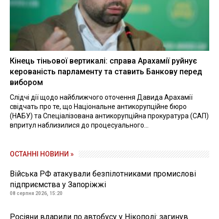
Кінець тіньової вертикалі: справа Арахамії руйнує
керованість парламенту та ставить Банкову перед
вибором
Слідчі дії щодо найближчого оточення Давида Арахамії
свідчать про те, що Національне антикорупційне бюро
(НАБУ) та Спеціалізована антикорупційна прокуратура (САП)
впритул наблизилися до процесуального...
ОСТАННІ НОВИНИ »
Війська РФ атакували безпілотниками промислові
підприємства у Запоріжжі
08 серпня 2026, 15:20
Росіяни вдарили по автобусу у Нікополі: загинув