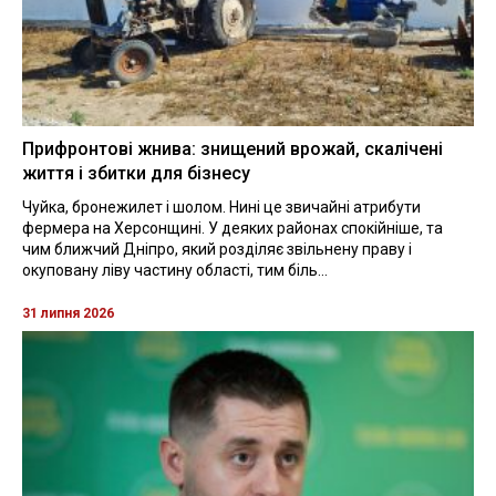
Прифронтові жнива: знищений врожай, скалічені
життя і збитки для бізнесу
Чуйка, бронежилет і шолом. Нині це звичайні атрибути
фермера на Херсонщині. У деяких районах спокійніше, та
чим ближчий Дніпро, який розділяє звільнену праву і
окуповану ліву частину області, тим біль...
31 липня 2026