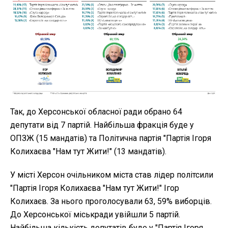
Так, до Херсонської обласної ради обрано 64
депутати від 7 партій. Найбільша фракція буде у
ОПЗЖ (15 мандатів) та Політична партія "Партія Ігоря
Колихаєва "Нам тут Жити!" (13 мандатів).
У місті Херсон очільником міста став лідер політсили
"Партія Ігоря Колихаєва "Нам тут Жити!" Ігор
Колихаєв. За нього проголосували 63, 59% виборців.
До Херсонської міськради увійшли 5 партій.
Найбільша кількість депутатів буде у "Партія Ігоря