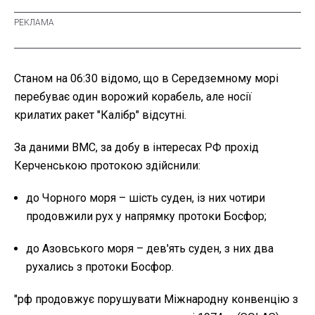
Станом на 06:30 відомо, що в Середземному морі
перебуває один ворожий корабель, але носії
крилатих ракет "Калібр" відсутні.
За даними ВМС, за добу в інтересах РФ прохід
Керченською протокою здійснили:
до Чорного моря – шість суден, із них чотири
продовжили рух у напрямку протоки Босфор;
до Азовського моря – дев'ять суден, з них два
рухались з протоки Босфор.
"рф продовжує порушувати Міжнародну конвенцію з