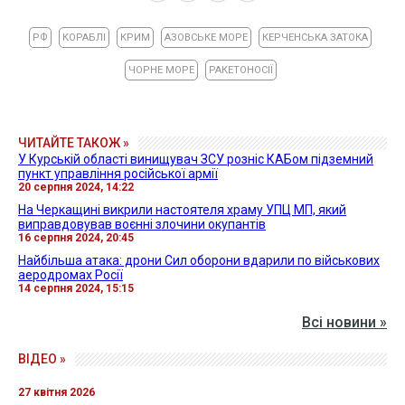
РФ
КОРАБЛІ
КРИМ
АЗОВСЬКЕ МОРЕ
КЕРЧЕНСЬКА ЗАТОКА
ЧОРНЕ МОРЕ
РАКЕТОНОСІЇ
ЧИТАЙТЕ ТАКОЖ »
У Курській області винищувач ЗСУ розніс КАБом підземний
пункт управління російської армії
20 серпня 2024, 14:22
На Черкащині викрили настоятеля храму УПЦ МП, який
виправдовував воєнні злочини окупантів
16 серпня 2024, 20:45
Найбільша атака: дрони Сил оборони вдарили по військових
аеродромах Росії
14 серпня 2024, 15:15
Всі новини »
ВІДЕО »
27 квітня 2026