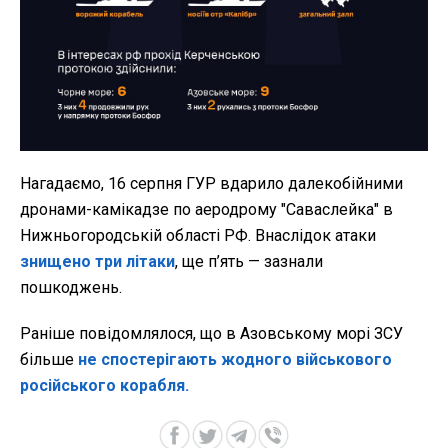
Нагадаємо, 16 серпня ГУР вдарило далекобійними
дронами-камікадзе по аеродрому "Саваслейка" в
Нижньогородській області РФ. Внаслідок атаки
знищено три літаки
, ще п’ять — зазнали
пошкоджень.
Раніше повідомлялося, що в Азовському морі ЗСУ
більше
не спостерігають жодного військового
російського корабля.