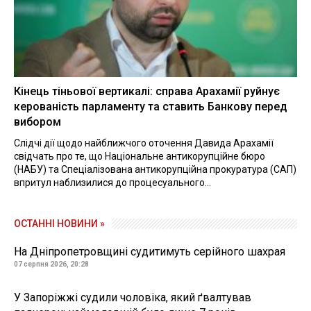
Кінець тіньової вертикалі: справа Арахамії руйнує
керованість парламенту та ставить Банкову перед
вибором
Слідчі дії щодо найближчого оточення Давида Арахамії
свідчать про те, що Національне антикорупційне бюро
(НАБУ) та Спеціалізована антикорупційна прокуратура (САП)
впритул наблизилися до процесуального...
ОСТАННІ НОВИНИ »
На Дніпропетровщині судитимуть серійного шахрая
07 серпня 2026, 20:28
У Запоріжжі судили чоловіка, який ґвалтував