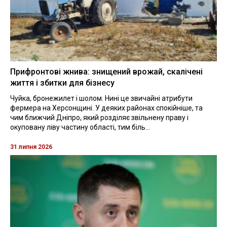
Прифронтові жнива: знищений врожай, скалічені
життя і збитки для бізнесу
Чуйка, бронежилет і шолом. Нині це звичайні атрибути
фермера на Херсонщині. У деяких районах спокійніше, та
чим ближчий Дніпро, який розділяє звільнену праву і
окуповану ліву частину області, тим біль...
31 липня 2026