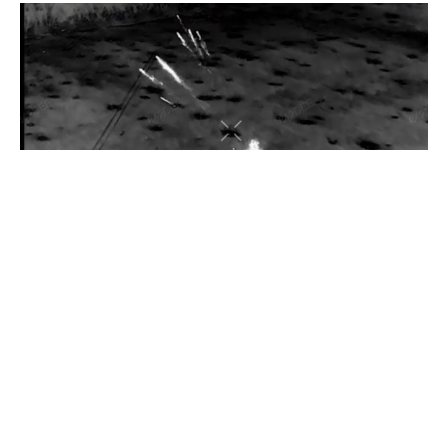
Прикордонники показали знищення ворожої техніки та
ліквідацію групи окупантів
20 квітня 2026