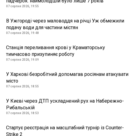
падчерок: наймолодшій було лише 7 років
07 серпня 2026, 19:55
В Ужгороді через маловоддя на річці Уж обмежили
подачу води для частини містян
07 серпня 2026, 19:48
Станція переливання крові у Краматорську
тимчасово призупиняє роботу
07 серпня 2026, 19:09
У Харкові безробітний допомагав росіянам атакувати
місто
07 серпня 2026, 18:55
У Києві через ДТП ускладнений рух на Набережно-
Рибальській
07 серпня 2026, 18:53
Стартує реєстрація на масштабний турнір із Counter-
Strike 2