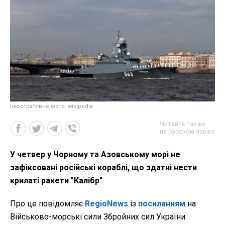
ілюстративне фото: wikipedia
Читайте также
на русском языке
У четвер у Чорному та Азовському морі не
зафіксовані російські кораблі, що здатні нести
крилаті ракети "Калібр"
Про це повідомляє
RegioNews
із
посиланням
на
Військово-морські сили Збройних сил України.