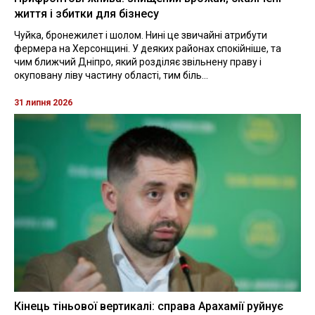
життя і збитки для бізнесу
Чуйка, бронежилет і шолом. Нині це звичайні атрибути
фермера на Херсонщині. У деяких районах спокійніше, та
чим ближчий Дніпро, який розділяє звільнену праву і
окуповану ліву частину області, тим біль...
31 липня 2026
Кінець тіньової вертикалі: справа Арахамії руйнує