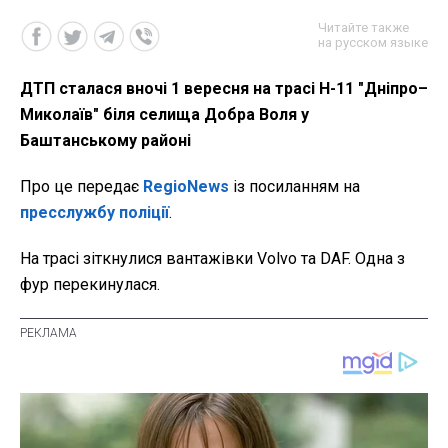
Читайте также
на русском языке
ДТП сталася вночі 1 вересня на трасі Н-11 "Дніпро–
Миколаїв" біля селища Добра Воля у
Баштанському районі
Про це передає
RegioNews
із посиланням на
пресслужбу поліції
.
На трасі зіткнулися вантажівки Volvo та DAF. Одна з
фур перекинулася.