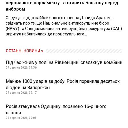
керованість парламенту та ставить Банкову перед
вибором
Слідчі дії щодо найближчого оточення Давида Арахамії
свідчать про те, що Національне антикорупційне бюро
(НАБУ) та Спеціалізована антикорупційна прокуратура (САП)
впритул наблизилися до процесуального...
ОСТАННІ НОВИНИ »
Під час жнив у полі на Рівненщині спалахнув комбайн
07 серпня 2026, 07:36
Майже 1000 ударів за добу: Росія поранила десятьох
людей на Запоріжжі
07 серпня 2026, 07:17
Росія атакувала Одещину: поранено 16-річного
хлопця
07 серпня 2026, 07:05