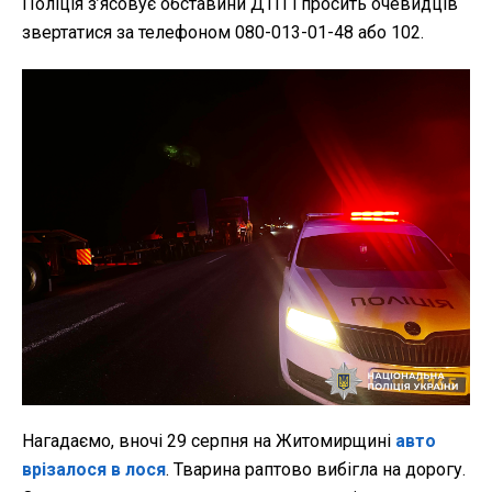
Поліція з’ясовує обставини ДТП і просить очевидців
звертатися за телефоном 080-013-01-48 або 102.
Нагадаємо, вночі 29 серпня на Житомирщині
авто
врізалося в лося
. Тварина раптово вибігла на дорогу.