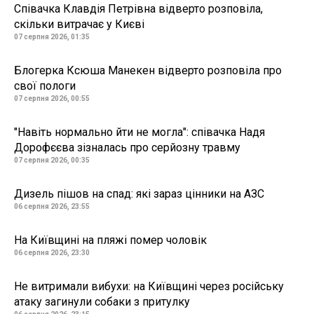
Співачка Клавдія Петрівна відверто розповіла,
скільки витрачає у Києві
07 серпня 2026, 01:35
Блогерка Ксюша Манекен відверто розповіла про
свої пологи
07 серпня 2026, 00:55
"Навіть нормально йти не могла": співачка Надя
Дорофєєва зізналась про серйозну травму
07 серпня 2026, 00:35
Дизель пішов на спад: які зараз цінники на АЗС
06 серпня 2026, 23:55
На Київщині на пляжі помер чоловік
06 серпня 2026, 23:30
Не витримали вибухи: на Київщині через російську
атаку загинули собаки з притулку