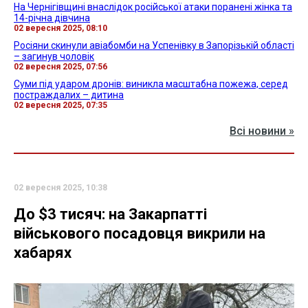
На Чернігівщині внаслідок російської атаки поранені жінка та
14-річна дівчина
02 вересня 2025, 08:10
Росіяни скинули авіабомби на Успенівку в Запорізькій області
– загинув чоловік
02 вересня 2025, 07:56
Суми під ударом дронів: виникла масштабна пожежа, серед
постраждалих – дитина
02 вересня 2025, 07:35
Всі новини »
02 вересня 2025, 10:38
До $3 тисяч: на Закарпатті
військового посадовця викрили на
хабарях