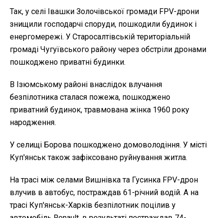
Так, у селі Івашки Золочівської громади FPV-дрони
знищили господарчі споруди, пошкодили будинок і
енергомережі. У Старосалтівській територіальній
громаді Чугуївського району через обстріли дронами
пошкоджено приватні будинки.
В Ізюмському районі внаслідок влучання
безпілотника сталася пожежа, пошкоджено
приватний будинок, травмована жінка 1960 року
народження.
У селищі Борова пошкоджено домоволодіння. У місті
Куп'янськ також зафіксовано руйнування житла.
На трасі між селами Вишнівка та Гусинка FPV-дрон
влучив в автобус, постраждав 61-річний водій. А на
трасі Куп'янськ-Харків безпілотник поцілив у
автомобіль Renault, в результаті постраждав 74-