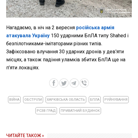
Нагадаємо, в
ніч на 2 вересня
російська армія
атакувала Україну
150 ударними БпЛА типу Shahed і
безпілотниками-імітаторами різних типів.
Зафіксовано влучання 30 ударних дронів у дев'яти
місцях, а також падіння уламків збитих БпЛА ще на
п’яти локаціях.
ВІЙНА
ОБСТРІЛИ
ХАРКІВСЬКА ОБЛАСТЬ
БПЛА
РУЙНУВАННЯ
РСЗВ ГРАД
ПРИВАТНИЙ БУДИНОК
ЧИТАЙТЕ ТАКОЖ »