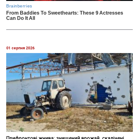
01 серпня 2026
Прифронтові жнива: знищений врожай, скалічені