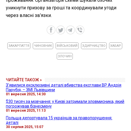
проживання. Організатори схеми шукали охочих
уникнути призову за гроші та координували угоди
через власні зв’язки.
ЗАКАРПАТТЯ
ЧИНОВНИК
ВІЙСЬКОВИЙ
ЗДИРНИЦТВО
ХАБАР
ЗЛОЧИН
ЧИТАЙТЕ ТАКОЖ »
Зʼявилися ексклюзивні деталі вбивства ексглави ВР Андрія
Парубія, – ЗМІ Львівщини
01 вересня 2025, 14:30
$30 тисяч за мовчання: у Києві затримали зловмисника, який
погрожував бізнесмену
01 вересня 2025, 11:13
Польща депортувала 15 українців за правопорушення:
деталі
30 серпня 2025, 15:07