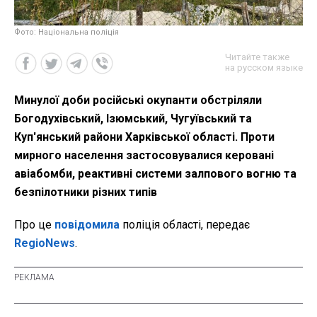
Фото: Національна поліція
Читайте также
на русском языке
Минулої доби російські окупанти обстріляли
Богодухівський, Ізюмський, Чугуївський та
Куп'янський райони Харківської області. Проти
мирного населення застосовувалися керовані
авіабомби, реактивні системи залпового вогню та
безпілотники різних типів
Про це
повідомила
поліція області, передає
RegioNews
.