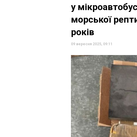
у мікроавтобус
морської репти
років
09 вересня 2025, 09:11