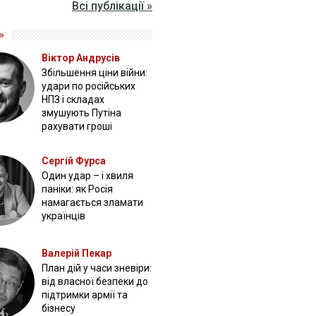
Всі публікації »
»
Віктор Андрусів
Збільшення ціни війни:
удари по російських
НПЗ і складах
змушують Путіна
рахувати гроші
Сергій Фурса
Один удар – і хвиля
паніки: як Росія
намагається зламати
українців
Валерій Пекар
План дій у часи зневіри:
від власної безпеки до
підтримки армії та
бізнесу