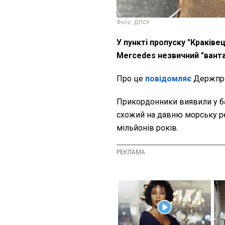
Фото: ДПСУ
У пункті пропуску "Краківе
Mercedes незвичний "вант
Про це
повідомляє
Держпри
Прикордонники виявили у ба
схожий на давню морську реп
мільйонів років.