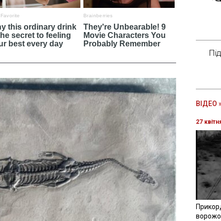
Пі
ВІДЕО 
27 квітн
Прикор
ворожої