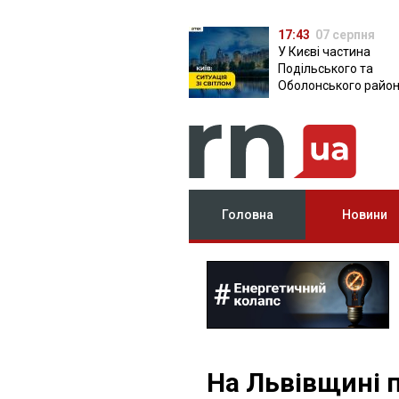
17:43
07 серпня
У Києві частина
Подільського та
Оболонського район
залишилася без світ
чому причина
Головна
Новини
На Львівщині 