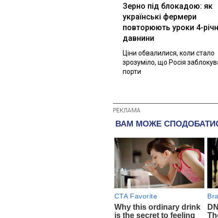
Зерно під блокадою: як
українські фермери
повторюють уроки 4-річн
давнини
Ціни обвалилися, коли стало
зрозуміло, що Росія заблоку
порти