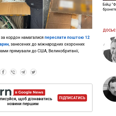
Бійці "
бронете
ДОСЬЄ
и за кордон намагалися
переслати поштою 12
варин
, занесених до міжнародних охоронних
лами прямували до США, Великобританії,
ПІДПИСАТИСЬ
писуйся, щоб дізнаватись
новини першим