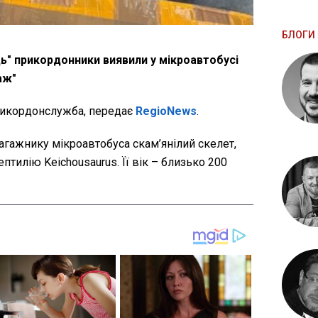
БЛОГИ 
ць" прикордонники виявили у мікроавтобусі
аж"
кордонслужба, передає
RegioNews
.
гажнику мікроавтобуса скам’янілий скелет,
тилію Keichousaurus. Її вік – близько 200