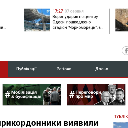
17:27
07 серпня
Ворог ударив по центру
Одеси: пошкоджено
ів
стадіон "Чорноморець", є
ла: в
постраждала
Публікації
Регіони
Досьє
ПУБЛІК
прикордонники виявили