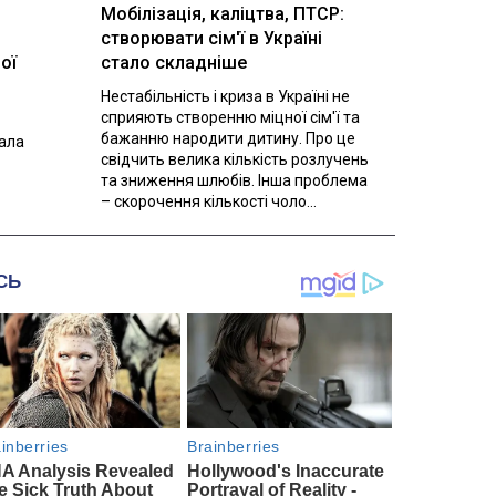
Мобілізація, каліцтва, ПТСР:
створювати сім'ї в Україні
ої
стало складніше
Нестабільність і криза в Україні не
сприяють створенню міцної сім'ї та
бажанню народити дитину. Про це
вала
свідчить велика кількість розлучень
та зниження шлюбів. Інша проблема
– скорочення кількості чоло...