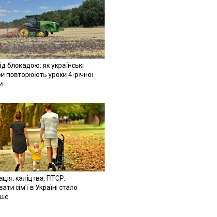
ід блокадою: як українські
и повторюють уроки 4-річної
и
ація, каліцтва, ПТСР:
ати сім'ї в Україні стало
іше