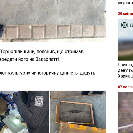
окупант
20 квітн
 Тернопільщини, пояснив, що отримав
ередати його на Закарпатті.
Прикор
девʼять
лет культурну чи історичну цінність, дадуть
Харків
07 серп