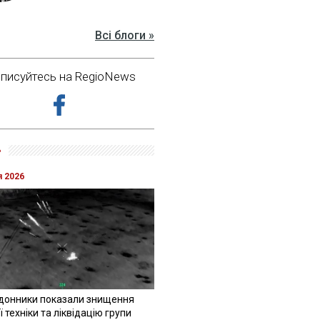
Всі блоги »
дписуйтесь на RegioNews
»
я 2026
донники показали знищення
 техніки та ліквідацію групи