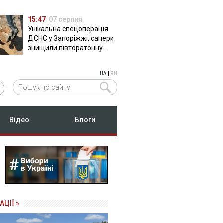
15:47
07 серпня
Унікальна спецоперація
ДСНС у Запоріжжі: сапери
знищили півторатонну
російську авіабомбу
ФАБ-500
|
UA
RU
Відео
Блоги
АЦІЇ »