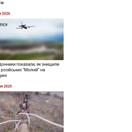
ів
я 2026
донники показали, як знищили
 російських "Молній" на
щині
ня 2025