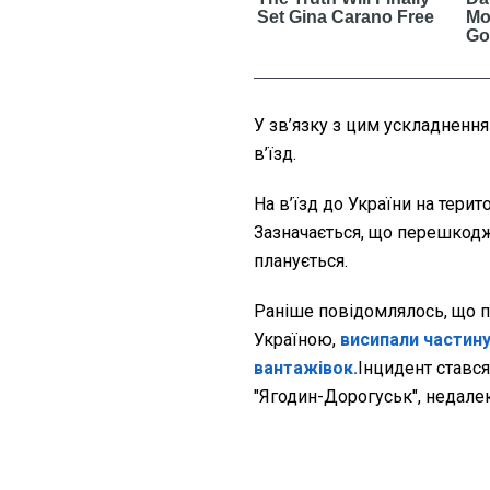
У зв’язку з цим ускладнення 
в’їзд.
На в’їзд до України на тери
Зазначається, що перешкодж
планується.
Раніше повідомлялось, що по
Україною,
висипали частину
вантажівок.
Інцидент стався
"Ягодин-Дорогуськ", недалек