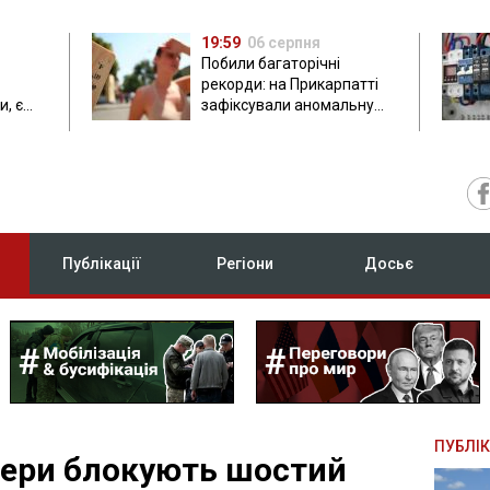
19:59
06 серпня
Побили багаторічні
рекорди: на Прикарпатті
, є
зафіксували аномальну
спеку до 37 градусів
Публікації
Регіони
Досьє
ПУБЛІК
мери блокують шостий