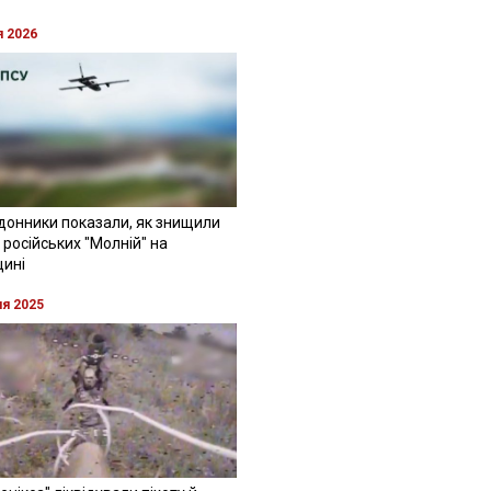
я 2026
донники показали, як знищили
 російських "Молній" на
щині
ня 2025