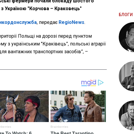
льські фермери почали блокаду шостого
 з Україною "Корчова – Краковець"
БЛОГИ 
икордонслужба
, передає
RegioNews
.
території Польщі на дорозі перед пунктом
му з українським "Краківець”, польські аграрії
ля вантажних транспортних засобів”, –