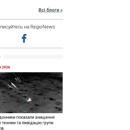
Всі блоги »
дписуйтесь на RegioNews
»
я 2026
донники показали знищення
 техніки та ліквідацію групи
ів