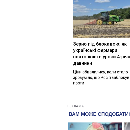
Зерно під блокадою: як
українські фермери
повторюють уроки 4-річн
давнини
Ціни обвалилися, коли стало
зрозуміло, що Росія заблоку
порти