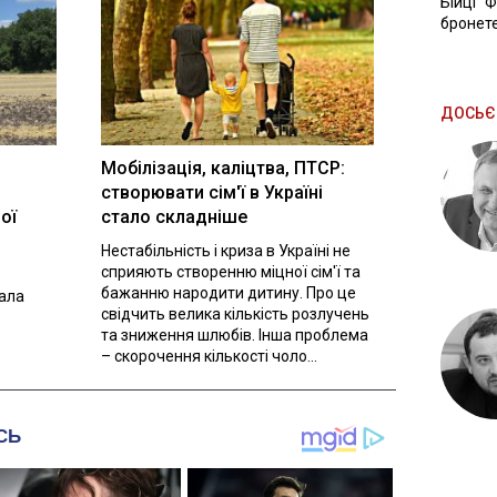
Бійці "
бронете
ДОСЬЄ
Мобілізація, каліцтва, ПТСР:
створювати сім'ї в Україні
ої
стало складніше
Нестабільність і криза в Україні не
сприяють створенню міцної сім'ї та
бажанню народити дитину. Про це
вала
свідчить велика кількість розлучень
та зниження шлюбів. Інша проблема
– скорочення кількості чоло...