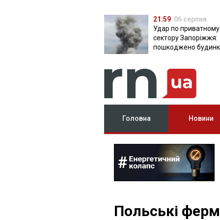
21:59
06 серпня
Удар по приватному
сектору Запоріжжя:
пошкоджено будинки
постраждала
Головна
Новини
Польські фер