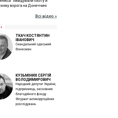
Фенікса" ліквідували піхоту й
хніку ворога на Донеччині
Всі відео »
 »
ТКАЧ КОСТЯНТИН
ІВАНОВИЧ
Скандальний одеський
бізнесмен
КУЗЬМІНИХ СЕРГІЙ
ВОЛОДИМИРОВИЧ
Народний депутат України,
підприємець, засновник
благодійного фонду.
Фігурант антикорупційних
розслідувань