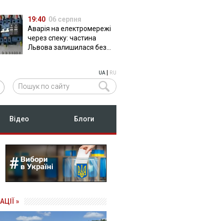
19:40
06 серпня
Аварія на електромережі
через спеку: частина
Львова залишилася без
світла
|
UA
RU
Відео
Блоги
АЦІЇ »