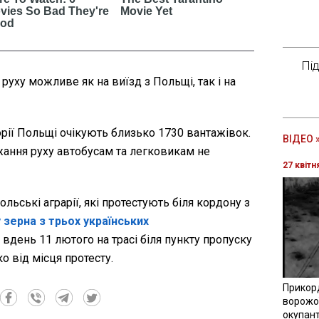
Пі
руху можливе як на виїзд з Польщі, так і на
торії Польщі очікують близько 1730 вантажівок.
ВІДЕО 
ання руху автобусам та легковикам не
27 квітн
льські аграрії, які протестують біля кордону з
 зерна з трьох українських
 вдень 11 лютого на трасі біля пункту пропуску
о від місця протесту.
Прикор
ворожої
окупант