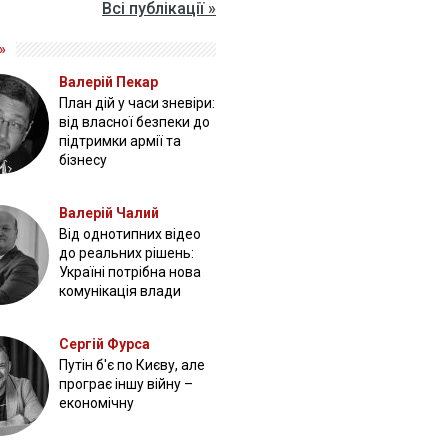
Всі публікації »
»
Валерій Пекар
План дій у часи зневіри:
від власної безпеки до
підтримки армії та
бізнесу
Валерій Чалий
Від однотипних відео
до реальних рішень:
Україні потрібна нова
комунікація влади
Сергій Фурса
Путін б'є по Києву, але
програє іншу війну –
економічну