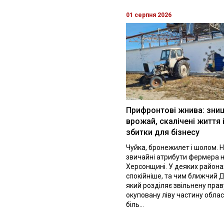
01 серпня 2026
Прифронтові жнива: зни
врожай, скалічені життя 
збитки для бізнесу
Чуйка, бронежилет і шолом. Н
звичайні атрибути фермера 
Херсонщині. У деяких района
спокійніше, та чим ближчий Д
який розділяє звільнену праву
окуповану ліву частину облас
біль...