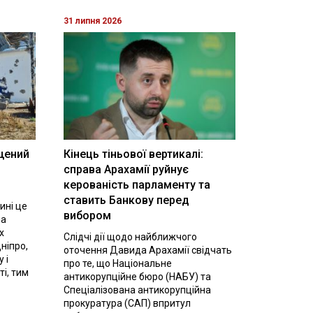
31 липня 2026
щений
Кінець тіньової вертикалі:
і
справа Арахамії руйнує
керованість парламенту та
ставить Банкову перед
ині це
вибором
на
х
Слідчі дії щодо найближчого
ніпро,
оточення Давида Арахамії свідчать
 і
про те, що Національне
ті, тим
антикорупційне бюро (НАБУ) та
Спеціалізована антикорупційна
прокуратура (САП) впритул