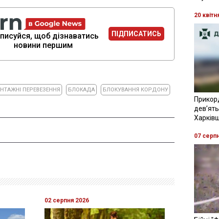
20 квітн
ПІДПИСАТИСЬ
писуйся, щоб дізнаватись
новини першим
НТАЖНІ ПЕРЕВЕЗЕННЯ
БЛОКАДА
БЛОКУВАННЯ КОРДОНУ
Прикор
девʼять
Харків
07 серп
02 серпня 2026