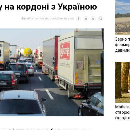
 на кордоні з Україною
Читайте также на русском языке
Зерно п
фермер
давнин
Мобіліз
створюв
складн