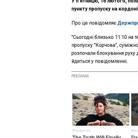
У пʼятницю, 16 лютого, по
пункту пропуску на кордоні
Про це повідомляє
Держпр
"Сьогодні близько 11:10 на 
пропуску "Корчова”, суміжно
розпочали блокування руху д
йдеться у повідомленні.