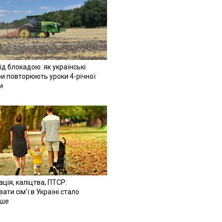
ід блокадою: як українські
и повторюють уроки 4-річної
и
ація, каліцтва, ПТСР:
ати сім'ї в Україні стало
іше