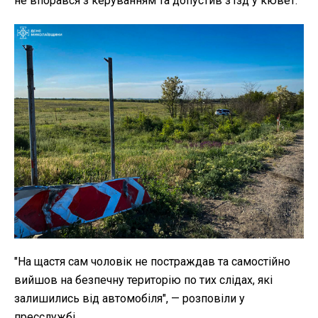
не впорався з керуванням та допустив з'їзд у кювет.
"На щастя сам чоловік не постраждав та самостійно
вийшов на безпечну територію по тих слідах, які
залишились від автомобіля", — розповіли у
пресслужбі.