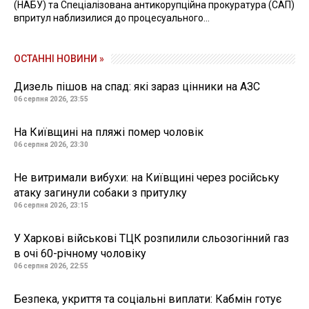
(НАБУ) та Спеціалізована антикорупційна прокуратура (САП)
впритул наблизилися до процесуального...
ОСТАННІ НОВИНИ »
Дизель пішов на спад: які зараз цінники на АЗС
06 серпня 2026, 23:55
На Київщині на пляжі помер чоловік
06 серпня 2026, 23:30
Не витримали вибухи: на Київщині через російську
атаку загинули собаки з притулку
06 серпня 2026, 23:15
У Харкові військові ТЦК розпилили сльозогінний газ
в очі 60-річному чоловіку
06 серпня 2026, 22:55
Безпека, укриття та соціальні виплати: Кабмін готує