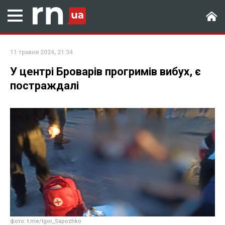
11 травня 2024, 21:34
У центрі Броварів прогримів вибух, є
постраждалі
фото: t.me/Igor_Sapozhko