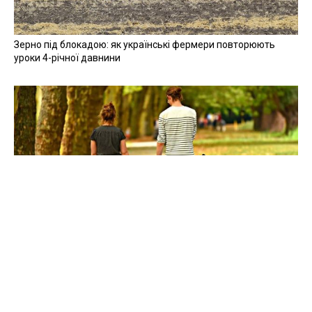
Зерно під блокадою: як українські фермери повторюють
уроки 4-річної давнини
Мобілізація, каліцтва, ПТСР: створювати сім'ї в Україні стало
складніше
Всі публікації »