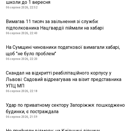
школи до 1 вересня
06 серпня 2026, 22:52
Вимагав 11 тисяч за звільнення зі служби:
підполковника Нацгвардії піймали на хабарі
06 серпня 2026, 22:40
На Сумщині чиновники податкової вимагали хабарі,
щоб "не було проблем"
06 серпня 2026, 22:20
Скандал на відкритті реабілітаційного корпусу у
Львові: Садовий відреагував на візит представника
УПЦ МП
06 серпня 2026, 22:18
Удар по приватному сектору Запоріжжя: пошкоджено
будинки, є постраждала
06 серпня 2026, 21:59
Не прийняли відмову: на Київщині дівчину