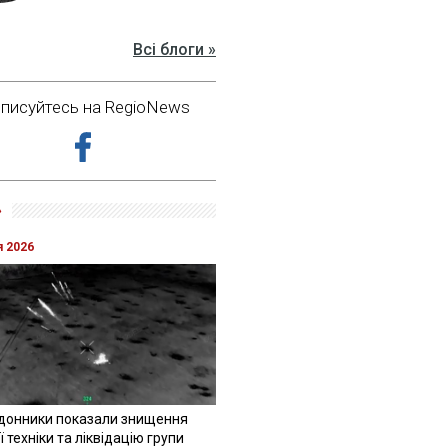
Всі блоги »
дписуйтесь на RegioNews
»
я 2026
донники показали знищення
 техніки та ліквідацію групи