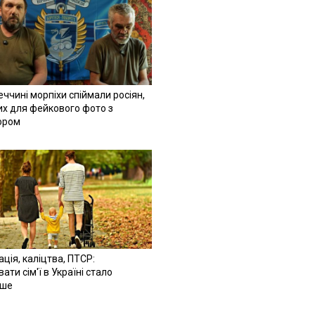
ччині морпіхи спіймали росіян,
их для фейкового фото з
ором
ація, каліцтва, ПТСР:
ати сім'ї в Україні стало
іше