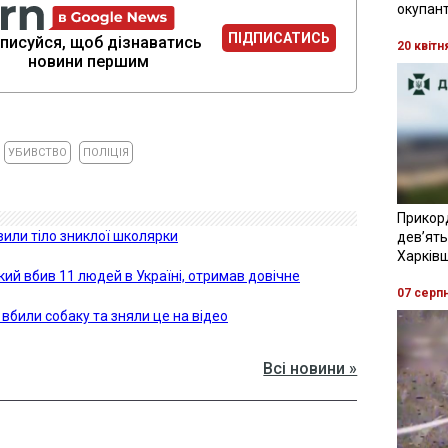
окупант
ПІДПИСАТИСЬ
писуйся, щоб дізнаватись
20 квітн
новини першим
УБИВСТВО
ПОЛІЦІЯ
Прикор
явили тіло зниклої школярки
девʼять
Харків
який вбив 11 людей в Україні, отримав довічне
07 серп
 вбили собаку та зняли це на відео
Всі новини »