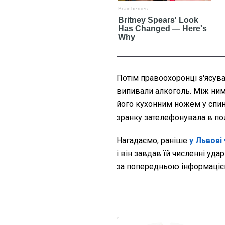
Потім правоохоронці з'ясува
випивали алкоголь. Між ними
його кухонним ножем у спин
зранку зателефонувала в пол
Нагадаємо, раніше
у Львові
і він завдав їй численні уд
за попередньою інформаці