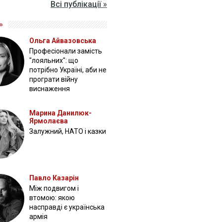
Всі публікації »
»
Ольга Айвазовська
Професіонали замість
"лояльних": що
потрібно Україні, аби не
програти війну
виснаження
Марина Данилюк-
Ярмолаєва
Залужний, НАТО і казки
Павло Казарін
Між подвигом і
втомою: якою
насправді є українська
армія