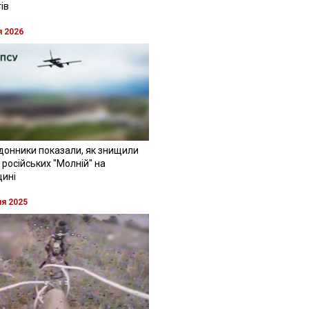
ів
я 2026
донники показали, як знищили
 російських "Молній" на
щині
ня 2025