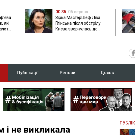
00:35
06 серпня
ф'єва
Зірка МастерШеф Ліза
, які
Глінська після обстрілу
ікують
Києва звернулась до
росіян
Публікації
Регіони
Досьє
ПУБЛІК
 і не викликала