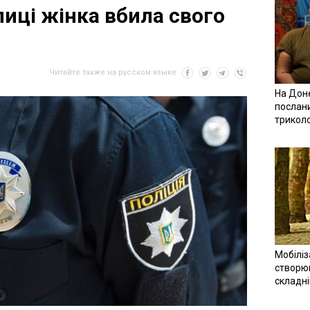
лиці жінка вбила свого
Читайте также на русском языке
На Доне
послан
трикол
Мобіліз
створюв
складн