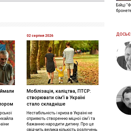
Бійці "
бронете
ДОСЬЄ
02 серпня 2026
іймали
Мобілізація, каліцтва, ПТСР:
створювати сім'ї в Україні
олором
стало складніше
орської
Нестабільність і криза в Україні не
Михайла
сприяють створенню міцної сім'ї та
раїни
бажанню народити дитину. Про це
свідчить велика кількість розлучень