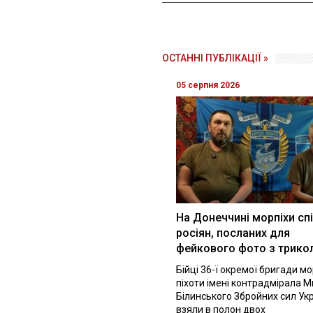
ОСТАННІ ПУБЛІКАЦІЇ »
05 серпня 2026
На Донеччині морпіхи сп
росіян, посланих для
фейкового фото з трик
Бійці 36-ї окремої бригади м
піхоти імені контрадмірала 
Білинського Збройних сил Ук
взяли в полон двох