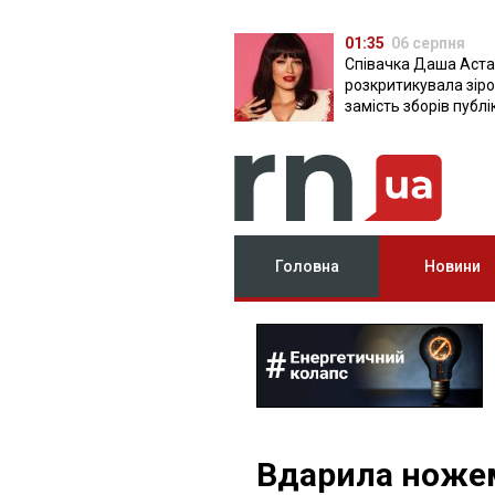
01:35
06 серпня
Співачка Даша Аста
розкритикувала зірок
замість зборів публ
фото з вечірок
Головна
Новини
Вдарила ножем