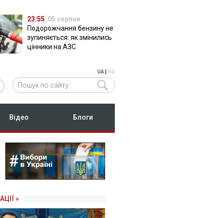
23:55
05 серпня
Подорожчання бензину не
зупиняється: як змінились
цінники на АЗС
|
UA
RU
Відео
Блоги
АЦІЇ »