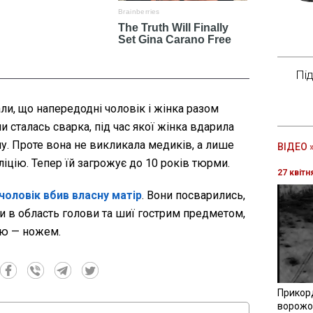
Пі
ли, що напередодні чоловік і жінка разом
 сталась сварка, під час якої жінка вдарила
у. Проте вона не викликала медиків, а лише
ВІДЕО 
іцію. Тепер їй загрожує до 10 років тюрми.
27 квітн
 чоловік вбив власну матір
. Вони посварились,
ари в область голови та шиї гострим предметом,
єю — ножем.
Прикор
ворожої