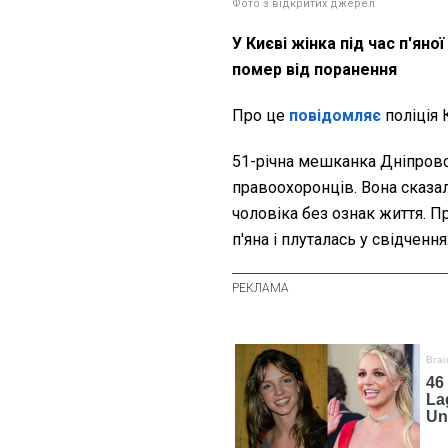
Фото з відкритих джерел
У Києві жінка під час п'ян
помер від поранення
Про це
повідомляє
поліція 
51-річна мешканка Дніпровс
правоохоронців. Вона сказал
чоловіка без ознак життя. П
п'яна і плуталась у свідчення