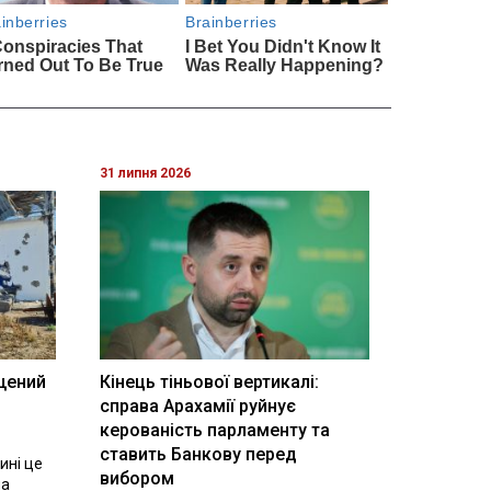
31 липня 2026
щений
Кінець тіньової вертикалі:
і
справа Арахамії руйнує
керованість парламенту та
ставить Банкову перед
ині це
вибором
на