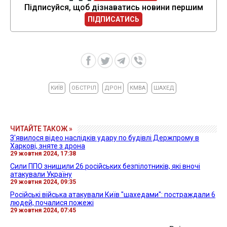
Підписуйся, щоб дізнаватись новини першим
ПІДПИСАТИСЬ
КИЇВ
ОБСТРІЛ
ДРОН
КМВА
ШАХЕД
ЧИТАЙТЕ ТАКОЖ »
З'явилося відео наслідків удару по будівлі Держпрому в
Харкові, зняте з дрона
29 жовтня 2024, 17:38
Сили ППО знищили 26 російських безпілотників, які вночі
атакували Україну
29 жовтня 2024, 09:35
Російські війська атакували Київ "шахедами": постраждали 6
людей, почалися пожежі
29 жовтня 2024, 07:45