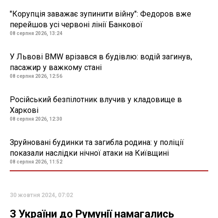
"Корупція заважає зупинити війну": Федоров вже
перейшов усі червоні лінії Банкової
08 серпня 2026, 13:24
У Львові BMW врізався в будівлю: водій загинув,
пасажир у важкому стані
08 серпня 2026, 12:56
Російський безпілотник влучив у кладовище в
Харкові
08 серпня 2026, 12:30
Зруйновані будинки та загибла родина: у поліції
показали наслідки нічної атаки на Київщині
08 серпня 2026, 11:52
30 жовтня 2024, 07:02
З України до Румунії намагались