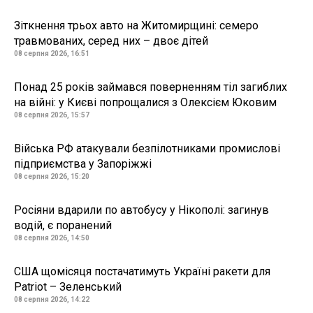
Зіткнення трьох авто на Житомирщині: семеро
травмованих, серед них – двоє дітей
08 серпня 2026, 16:51
Понад 25 років займався поверненням тіл загиблих
на війні: у Києві попрощалися з Олексієм Юковим
08 серпня 2026, 15:57
Війська РФ атакували безпілотниками промислові
підприємства у Запоріжжі
08 серпня 2026, 15:20
Росіяни вдарили по автобусу у Нікополі: загинув
водій, є поранений
08 серпня 2026, 14:50
США щомісяця постачатимуть Україні ракети для
Patriot – Зеленський
08 серпня 2026, 14:22