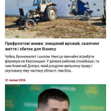
Прифронтові жнива: знищений врожай, скалічені
життя і збитки для бізнесу
Чуйка, бронежилет і шолом. Нині це звичайні атрибути
фермера на Херсонщині. У деяких районах спокійніше, та
чим ближчий Дніпро, який розділяє звільнену праву і
окуповану ліву частину області, тим біль...
31 липня 2026