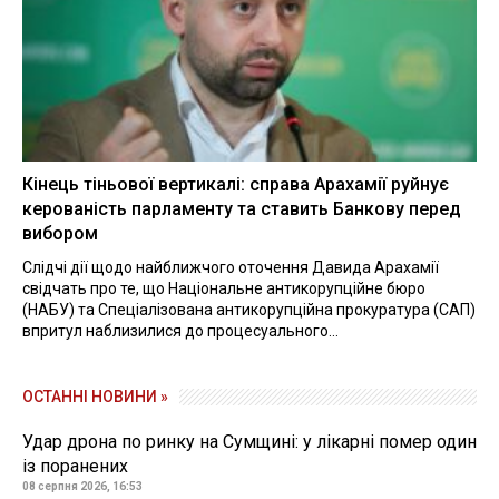
Кінець тіньової вертикалі: справа Арахамії руйнує
керованість парламенту та ставить Банкову перед
вибором
Слідчі дії щодо найближчого оточення Давида Арахамії
свідчать про те, що Національне антикорупційне бюро
(НАБУ) та Спеціалізована антикорупційна прокуратура (САП)
впритул наблизилися до процесуального...
ОСТАННІ НОВИНИ »
Удар дрона по ринку на Сумщині: у лікарні помер один
із поранених
08 серпня 2026, 16:53