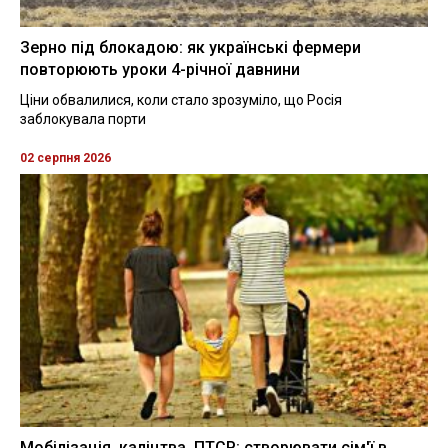
Зерно під блокадою: як українські фермери
повторюють уроки 4-річної давнини
Ціни обвалилися, коли стало зрозуміло, що Росія
заблокувала порти
02 серпня 2026
Мобілізація, каліцтва, ПТСР: створювати сім'ї в