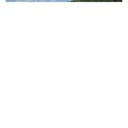
Зерно під блокадою: як українські фермери повторюють
уроки 4-річної давнини