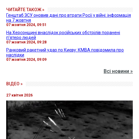
ЧИТАЙТЕ ТАКОЖ »
Генштаб ЗСУ оновив дані про втрати Росії у війні: інформація
на 7 жовтня
07 жовтня 2024, 09:51
На Херсонщині внаслідок російських обстрілів поранені
п'ятеро людей
07 жовтня 2024, 09:28
Ранковий ракетний удар по Києву: КМВА повідомила про
наслідки
07 жовтня 2024, 09:09
Всі новини »
ВІДЕО »
27 квітня 2026