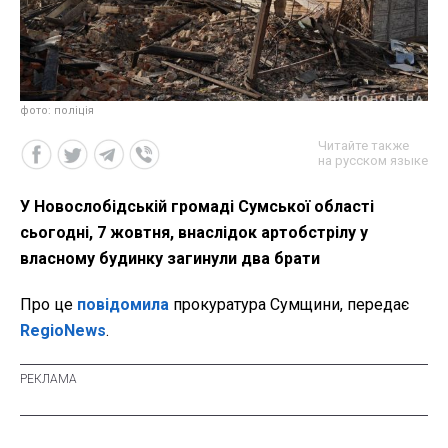
фото: поліція
Читайте также
на русском языке
У Новослобідській громаді Сумської області
сьогодні, 7 жовтня, внаслідок артобстрілу у
власному будинку загинули два брати
Про це
повідомила
прокуратура Сумщини, передає
RegioNews
.