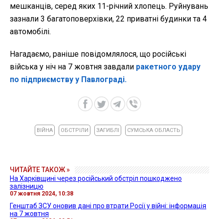
мешканців, серед яких 11-річний хлопець. Руйнувань
зазнали 3 багатоповерхівки, 22 приватні будинки та 4
автомобілі.
Нагадаємо, раніше повідомлялося, що російські
війська у ніч на 7 жовтня завдали
ракетного удару
по підприємству у Павлограді.
ВІЙНА
ОБСТРІЛИ
ЗАГИБЛІ
СУМСЬКА ОБЛАСТЬ
ЧИТАЙТЕ ТАКОЖ »
На Харківщині через російський обстріл пошкоджено
залізницю
07 жовтня 2024, 10:38
Генштаб ЗСУ оновив дані про втрати Росії у війні: інформація
на 7 жовтня