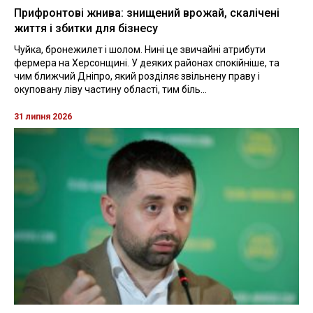
Прифронтові жнива: знищений врожай, скалічені
життя і збитки для бізнесу
Чуйка, бронежилет і шолом. Нині це звичайні атрибути
фермера на Херсонщині. У деяких районах спокійніше, та
чим ближчий Дніпро, який розділяє звільнену праву і
окуповану ліву частину області, тим біль...
31 липня 2026