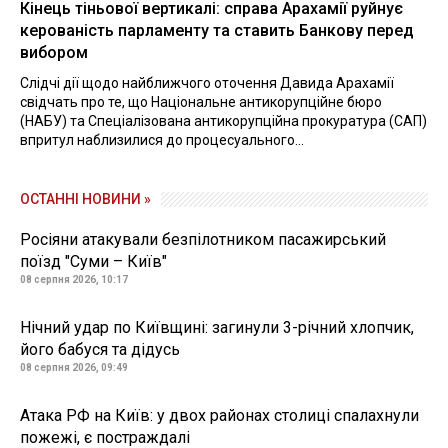
Кінець тіньової вертикалі: справа Арахамії руйнує
керованість парламенту та ставить Банкову перед
вибором
Слідчі дії щодо найближчого оточення Давида Арахамії
свідчать про те, що Національне антикорупційне бюро
(НАБУ) та Спеціалізована антикорупційна прокуратура (САП)
впритул наблизилися до процесуального...
ОСТАННІ НОВИНИ »
Росіяни атакували безпілотником пасажирський
поїзд "Суми – Київ"
08 серпня 2026, 10:17
Нічний удар по Київщині: загинули 3-річний хлопчик,
його бабуся та дідусь
08 серпня 2026, 09:49
Атака РФ на Київ: у двох районах столиці спалахнули
пожежі, є постраждалі