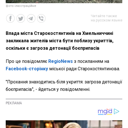
фото ілюстраційне
Читайте также
на русском языке
Влада міста Старокостянтинів на Хмельниччині
закликала жителів міста бути поблизу укриттів,
оскільки є загроза детонації боєприпасів
Про це повідомляє
RegioNews
з посиланням на
Facebook-сторінку
міської ради Старокостянтинова.
"Прохання знаходитись біля укриття: загроза детонації
боєприпасів", - йдеться у повідомленні.