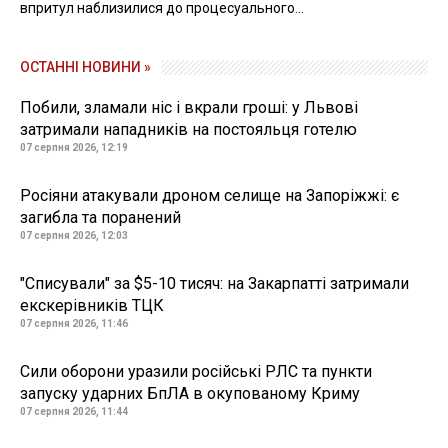
впритул наблизилися до процесуального...
ОСТАННІ НОВИНИ »
Побили, зламали ніс і вкрали гроші: у Львові
затримали нападників на постояльця готелю
07 серпня 2026, 12:19
Росіяни атакували дроном селище на Запоріжжі: є
загибла та поранений
07 серпня 2026, 12:03
"Списували" за $5-10 тисяч: на Закарпатті затримали
екскерівників ТЦК
07 серпня 2026, 11:46
Сили оборони уразили російські РЛС та пункти
запуску ударних БпЛА в окупованому Криму
07 серпня 2026, 11:44