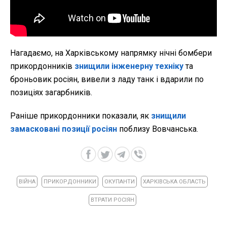
Нагадаємо, на Харківському напрямку нічні бомбери
прикордонників
знищили інженерну техніку
та
броньовик росіян, вивели з ладу танк і вдарили по
позиціях загарбників.
Раніше прикордонники показали, як
знищили
замасковані позиції росіян
поблизу Вовчанська.
ВІЙНА
ПРИКОРДОННИКИ
ОКУПАНТИ
ХАРКІВСЬКА ОБЛАСТЬ
ВТРАТИ РОСІЯН