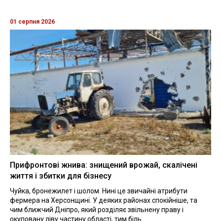
01 серпня 2026
Прифронтові жнива: знищений врожай, скалічені
життя і збитки для бізнесу
Чуйка, бронежилет і шолом. Нині це звичайні атрибути
фермера на Херсонщині. У деяких районах спокійніше, та
чим ближчий Дніпро, який розділяє звільнену праву і
окуповану ліву частину області, тим біль...