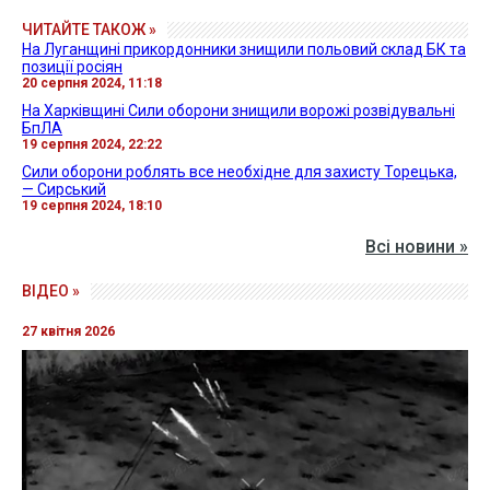
ЧИТАЙТЕ ТАКОЖ »
На Луганщині прикордонники знищили польовий склад БК та
позиції росіян
20 серпня 2024, 11:18
На Харківщині Сили оборони знищили ворожі розвідувальні
БпЛА
19 серпня 2024, 22:22
Сили оборони роблять все необхідне для захисту Торецька,
— Сирський
19 серпня 2024, 18:10
Всі новини »
ВІДЕО »
27 квітня 2026