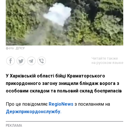
фото: ДПСУ
Читайте также
на русском языке
У Харківській області бійці Краматорського
прикордонного загону знищили бліндаж ворога з
особовим складом та польовий склад боєприпасів
Про це повідомляє
RegioNews
з посиланням на
Держприкордонслужбу.