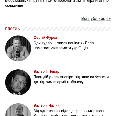
Мобілізація, каліцтва, ПТСР: створювати сім'ї в Україні стало
складніше
Всі публікації »
БЛОГИ »
Сергій Фурса
Один удар – і хвиля паніки: як Росія
намагається зламати українців
Валерій Пекар
План дій у часи зневіри: від власної безпеки
до підтримки армії та бізнесу
Валерій Чалий
Від однотипних відео до реальних рішень:
Україні потрібна нова комунікація влади