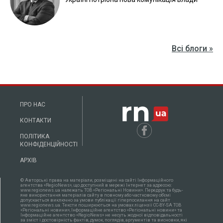
Всі блоги »
ПРО НАС
КОНТАКТИ
ПОЛІТИКА
КОНФІДЕНЦІЙНОСТІ
АРХІВ
© Авторські права на матеріали, розміщені на сайті Інформаційного
агентства «RegioNews», що доступний в мережі Інтернет за адресою:
www.regionews.ua належать ТОВ «Регіональні Новини». Передрук та будь-
яке використання матеріалів сайту в повному або частковому об'ємі
допускається виключно за умови публікації гіперпосилання на сайт
www.regionews.ua. Тексти поширюються нa умовах ліцензії CC-BY-SA ТОВ
«Регіональні новини», Інформаційне агентство «Регіональні новини» та
Інформаційне агентство «RegioNews» не несуть жодної відповідальності
за зміст і достовірність фактів, думок, поглядів, аргументів та висновки, які