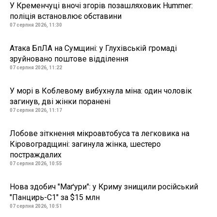
У Кременчуці вночі згорів позашляховик Hummer:
поліція встановлює обставини
07 серпня 2026, 11:30
Атака БпЛА на Сумщині: у Глухівській громаді
зруйновано поштове відділення
07 серпня 2026, 11:22
У морі в Коблевому вибухнула міна: один чоловік
загинув, дві жінки поранені
07 серпня 2026, 11:17
Лобове зіткнення мікроавтобуса та легковика на
Кіровоградщині: загинула жінка, шестеро
постраждалих
07 серпня 2026, 10:55
Нова здобич "Маґури": у Криму знищили російський
"Панцирь-С1" за $15 млн
07 серпня 2026, 10:51