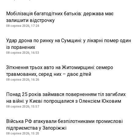
Мобілізація багатодітних батьків: держава має
залишити відстрочку
08 серпня 2026, 17:24
Удар дрона по ринку на Сумщині: у лікарні помер один
із поранених
08 серпня 2026, 16:53
Зіткнення трьох авто на Житомирщині: семеро
травмованих, серед них – двоє дітей
08 серпня 2026, 16:26
Понад 25 років займався поверненням тіл загиблих
на війні: у Києві попрощалися з Олексієм Юковим
08 серпня 2026, 15:57
Війська РФ атакували безпілотниками промислові
підприємства у Запоріжжі
08 серпня 2026, 15:20