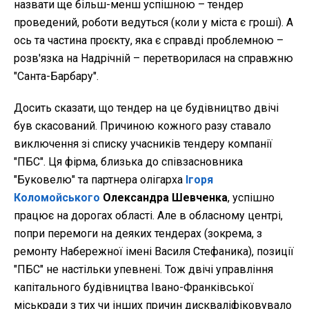
назвати ще більш-менш успішною – тендер
проведений, роботи ведуться (коли у міста є гроші). А
ось та частина проєкту, яка є справді проблемною –
розв'язка на Надрічній – перетворилася на справжню
"Санта-Барбару".
Досить сказати, що тендер на це будівництво двічі
був скасований. Причиною кожного разу ставало
виключення зі списку учасників тендеру компанії
"ПБС". Ця фірма, близька до співзасновника
"Буковелю" та партнера олігарха
Ігоря
Коломойського
Олександра Шевченка
, успішно
працює на дорогах області. Але в обласному центрі,
попри перемоги на деяких тендерах (зокрема, з
ремонту Набережної імені Василя Стефаника), позиції
"ПБС" не настільки упевнені. Тож двічі управління
капітального будівництва Івано-Франківської
міськради з тих чи інших причин дискваліфіковувало