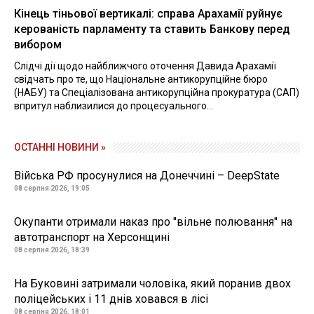
Кінець тіньової вертикалі: справа Арахамії руйнує
керованість парламенту та ставить Банкову перед
вибором
Слідчі дії щодо найближчого оточення Давида Арахамії
свідчать про те, що Національне антикорупційне бюро
(НАБУ) та Спеціалізована антикорупційна прокуратура (САП)
впритул наблизилися до процесуального...
ОСТАННІ НОВИНИ »
Війська РФ просунулися на Донеччині – DeepState
08 серпня 2026, 19:05
Окупанти отримали наказ про "вільне полювання" на
автотранспорт на Херсонщині
08 серпня 2026, 18:39
На Буковині затримали чоловіка, який поранив двох
поліцейських і 11 днів ховався в лісі
08 серпня 2026, 18:01