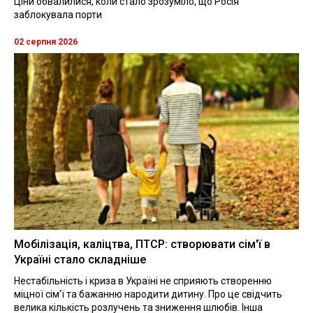
Ціни обвалилися, коли стало зрозуміло, що Росія
заблокувала порти
02 серпня 2026
Мобілізація, каліцтва, ПТСР: створювати сім'ї в
Україні стало складніше
Нестабільність і криза в Україні не сприяють створенню
міцної сім'ї та бажанню народити дитину. Про це свідчить
велика кількість розлучень та зниження шлюбів. Інша