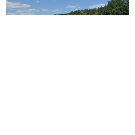
Зерно под блокадой: как украинские фермеры повторяют
уроки 4-летней давности