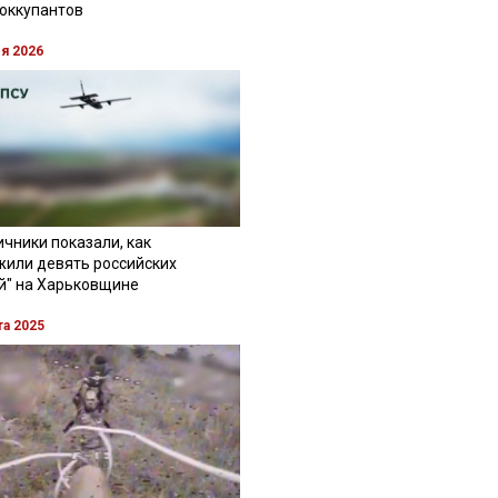
 оккупантов
ля 2026
чники показали, как
жили девять российских
й" на Харьковщине
та 2025