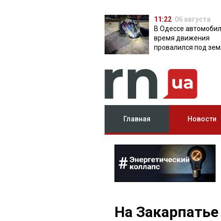
11:22
06 августа
В Одессе автомобил
время движения
провалился под зем
яму с водой
Главная
Новости
На Закарпатье