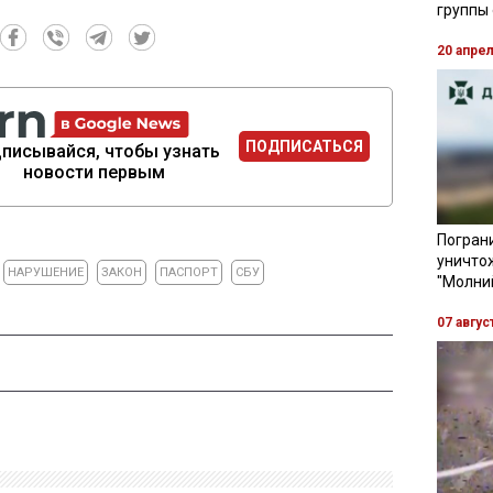
группы
20 апре
ПОДПИСАТЬСЯ
писывайся, чтобы узнать
новости первым
Пограни
уничто
НАРУШЕНИЕ
ЗАКОН
ПАСПОРТ
СБУ
"Молни
07 авгус