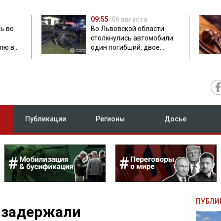
09:55
06 августа
ь во
Во Львовской области
столкнулись автомобили:
лю в
один погибший, двое
травмированных
Публикации
Регионы
Досье
ПУБЛИ
 задержали