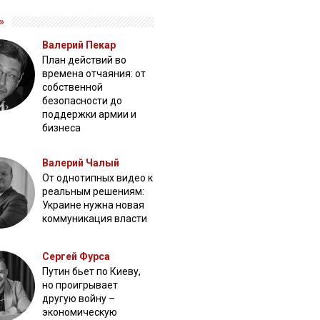
»
Валерий Пекар
План действий во
времена отчаяния: от
собственной
безопасности до
поддержки армии и
бизнеса
Валерий Чалый
От однотипных видео к
реальным решениям:
Украине нужна новая
коммуникация власти
Сергей Фурса
Путин бьет по Киеву,
но проигрывает
другую войну –
экономическую