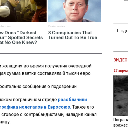
Подп
ВИДЕО 
и женщину во время получения очередной
27 апре
ая сумма взятки составляла 8 тысяч евро.
осительно сообщения о подозрении.
опском пограничном отряде
разоблачили
 трафика нелегалов в Евросоюз.
Также его
в сговоре с контрабандистами, наладил канал
Погран
ницу.
вражес