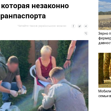
 которая незаконно
гранпаспорта
Читайте також українською мовою
Зерно п
фермер
давнос
Мобили
семьи 