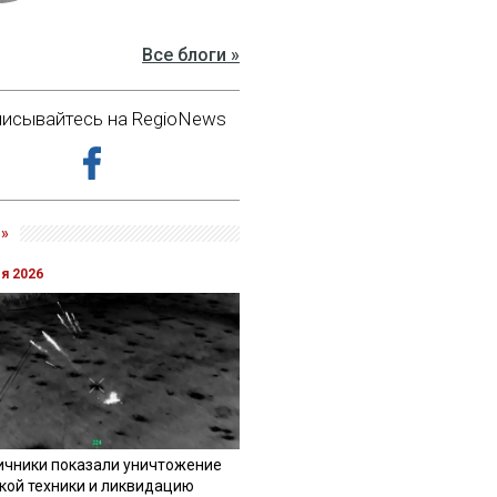
Все блоги »
исывайтесь на RegioNews
»
ля 2026
ичники показали уничтожение
кой техники и ликвидацию