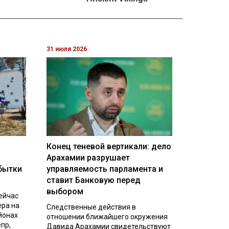
31 июля 2026
Конец теневой вертикали: дело
Арахамии разрушает
бытки
управляемость парламента и
ставит Банковую перед
выбором
ейчас
ера на
Следственные действия в
йонах
отношении ближайшего окружения
пр,
Давида Арахамии свидетельствуют