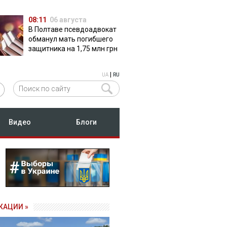
08:11
06 августа
В Полтаве псевдоадвокат
обманул мать погибшего
защитника на 1,75 млн грн
|
UA
RU
Видео
Блоги
КАЦИИ »