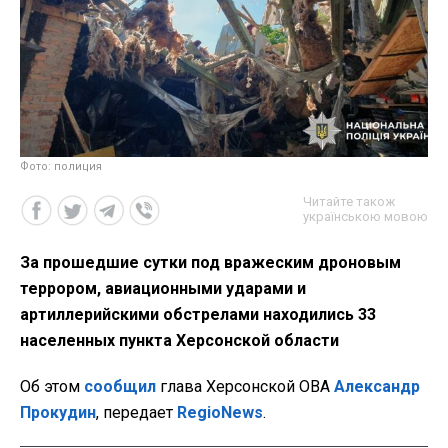
Фото: полиция
Читайте також
українською мовою
За прошедшие сутки под вражеским дроновым
террором, авиационными ударами и
артиллерийскими обстрелами находились 33
населенных пункта Херсонской области
Об этом
сообщил
глава Херсонской ОВА
Александр
Прокудин
, передает
RegioNews
.