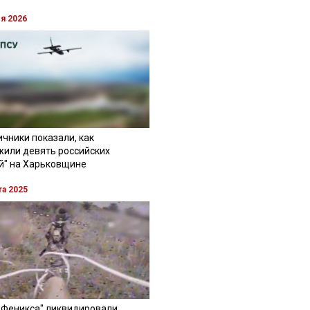
ля 2026
чники показали, как
жили девять российских
й" на Харьковщине
та 2025
"Феникса" ликвидировали