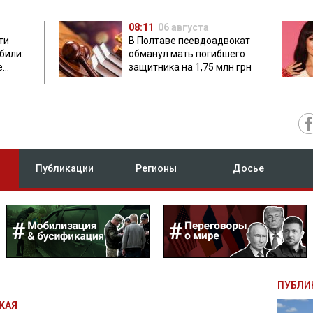
08:11
06 августа
ти
В Полтаве псевдоадвокат
били:
обманул мать погибшего
е
защитника на 1,75 млн грн
Публикации
Регионы
Досье
ПУБЛИ
КАЯ