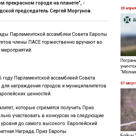
м прекрасном городе на планете", -
20 апре
дской председатель Сергей Моргунов.
ады Парламентской ассамблеи Совета Европы
тетов члены ПАСЕ торжественно вручают во
 мероприятий.
Пограни
уничто
"Молни
5 году Парламентской ассамблеей Совета
07 авгус
е для награждения городов и муниципалитетов
вропейских ценностей.
литет, которые стремятся получить Приз
льно участвовать в конкурсах на следующие
о уровня до самого высокого: Европейский
етная Награда, Приз Европы.
Бойцы 