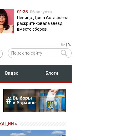
01:35
06 августа
Певица Даша Астафьева
раскритиковала звезд,
вместо сборов
публикующих фото с
вечеринок
|
UA
RU
Видео
Блоги
КАЦИИ »