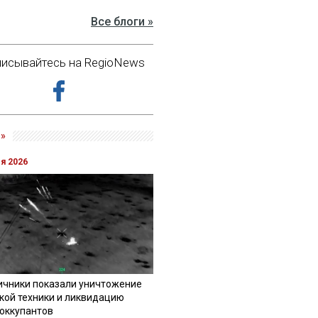
Все блоги »
исывайтесь на RegioNews
»
ля 2026
ичники показали уничтожение
кой техники и ликвидацию
 оккупантов