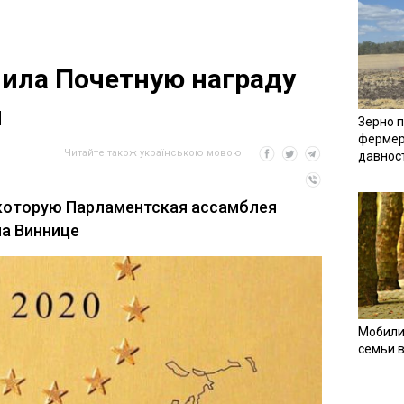
ила Почетную награду
ы
Зерно п
фермер
Читайте також українською мовою
давнос
 которую Парламентская ассамблея
а Виннице
Мобили
семьи 