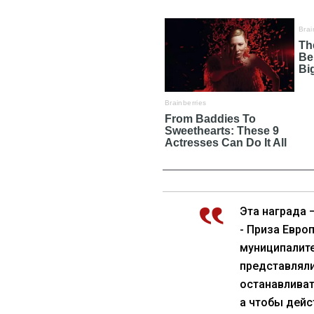
Эта награда 
- Приза Евро
муниципалите
представляли
останавливат
а чтобы дейс