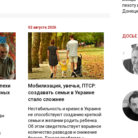
пехоту 
Донецк
02 августа 2026
ДОСЬЕ 
пехи
Мобилизация, увечья, ПТСР:
нных
создавать семьи в Украине
стало сложнее
Нестабильность и кризис в Украине
не способствуют созданию крепкой
ды
семьи и желании родить ребенка.
Об этом свидетельствует взрывное
количество разводов и снижение
л
браков. Другая проблема –