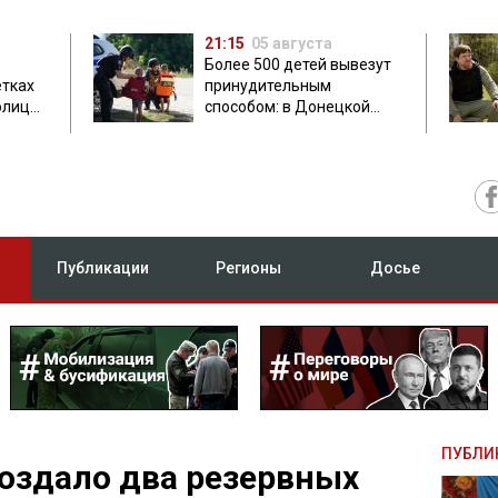
21:15
05 августа
Более 500 детей вывезут
етках
принудительным
олиция
способом: в Донецкой
ник
области объявили
обязательную эвакуацию
Публикации
Регионы
Досье
ПУБЛИ
оздало два резервных