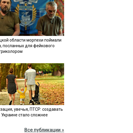
цкой области морпехи поймали
н, посланных для фейкового
 триколором
зация, увечья, ПТСР: создавать
в Украине стало сложнее
Все публикации »