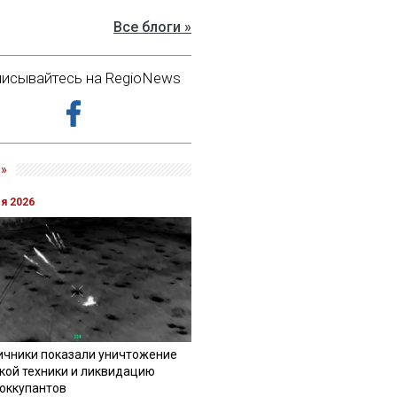
Все блоги »
исывайтесь на RegioNews
»
ля 2026
ичники показали уничтожение
кой техники и ликвидацию
 оккупантов