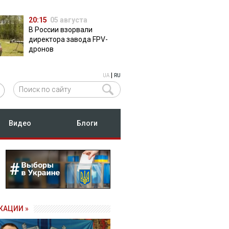
20:15
05 августа
В России взорвали
директора завода FPV-
дронов
|
UA
RU
Видео
Блоги
КАЦИИ »