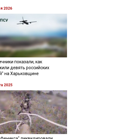
ля 2026
чники показали, как
жили девять российских
й" на Харьковщине
та 2025
"Феникса" ликвидировали