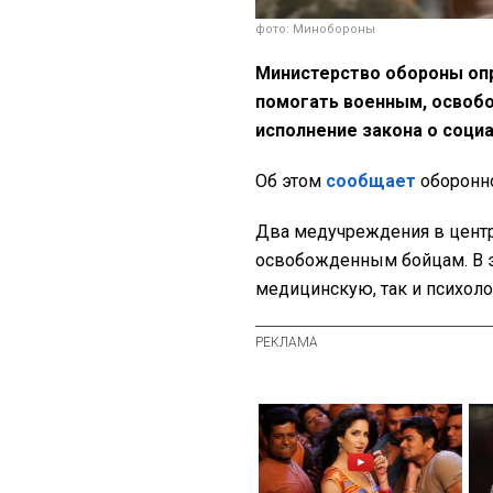
фото: Минобороны
Министерство обороны опр
помогать военным, освобо
исполнение закона о соц
Об этом
сообщает
оборонн
Два медучреждения в цент
освобожденным бойцам. В э
медицинскую, так и психол