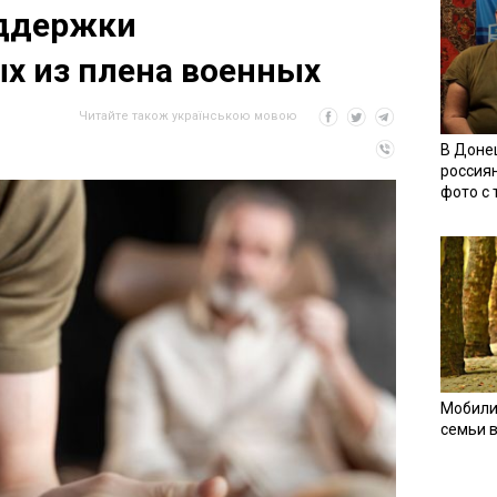
оддержки
х из плена военных
Читайте також українською мовою
В Доне
россия
фото с
Мобили
семьи 