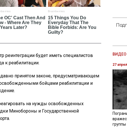
Подп
ВИДЕО 
тр реинтеграции будет иметь специалистов
а к реабилитации.
27 апре
едавно принятом законе, предусматривающем
 освобожденными бойцами реабилитации и
ждение.
 реагировать на нужды освобожденных
едки Минобороны и Государственной
Погран
орта.
вражес
группы