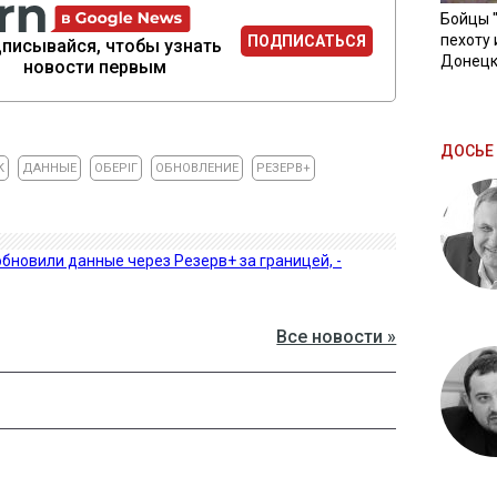
Бойцы 
пехоту 
ПОДПИСАТЬСЯ
писывайся, чтобы узнать
Донецк
новости первым
ДОСЬЕ 
К
ДАННЫЕ
ОБЕРІГ
ОБНОВЛЕНИЕ
РЕЗЕРВ+
бновили данные через Резерв+ за границей, -
Все новости »