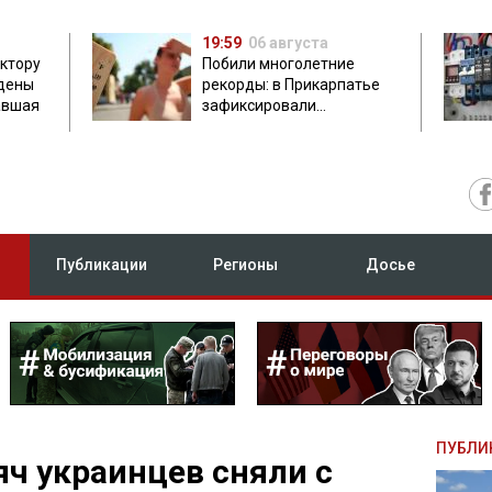
19:59
06 августа
ектору
Побили многолетние
дены
рекорды: в Прикарпатье
авшая
зафиксировали
аномальную жару до 37
градусов
Публикации
Регионы
Досье
ПУБЛИ
яч украинцев сняли с