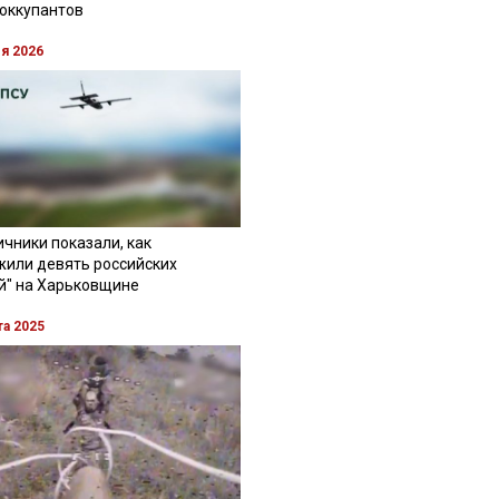
 оккупантов
ля 2026
чники показали, как
жили девять российских
й" на Харьковщине
та 2025