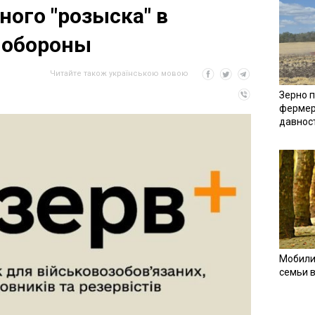
ного "розыска" в
нобороны
Читайте також українською мовою
Зерно п
фермер
давнос
Мобили
семьи 