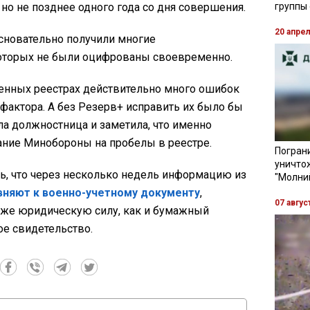
 но не позднее одного года со дня совершения.
группы
20 апре
зосновательно получили многие
оторых не были оцифрованы своевременно.
венных реестрах действительно много ошибок
 фактора. А без Резерв+ исправить их было бы
ла должностница и заметила, что именно
ние Минобороны на пробелы в реестре.
Пограни
уничто
ь, что через несколько недель информацию из
"Молни
вняют к военно-учетному документу
,
07 авгус
 же юридическую силу, как и бумажный
ое свидетельство.