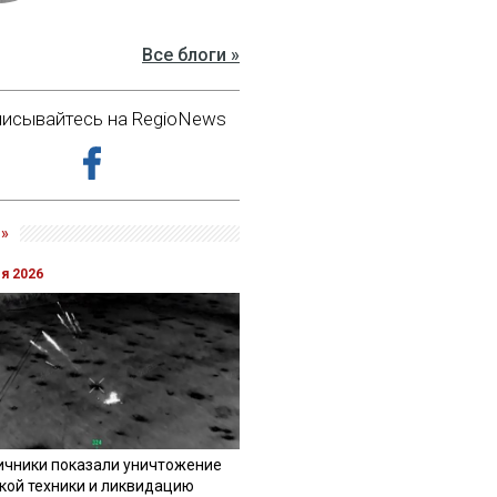
Все блоги »
исывайтесь на RegioNews
»
ля 2026
ичники показали уничтожение
кой техники и ликвидацию