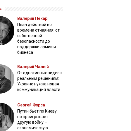
»
Валерий Пекар
План действий во
времена отчаяния: от
собственной
безопасности до
поддержки армии и
бизнеса
Валерий Чалый
От однотипных видео к
реальным решениям:
Украине нужна новая
коммуникация власти
Сергей Фурса
Путин бьет по Киеву,
но проигрывает
другую войну –
экономическую