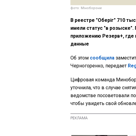
фото: Міноборони
В реестре "Оберіг" 710 ты
имели статус "в розыске"
приложению Резерв+, где 
данные
Об этом
сообщила
заместит
Черногоренко, передает
Re
Цифровая команда Минобор
уточнила, что в случае снят
ведомстве посоветовали по
чтобы увидеть свой обновле