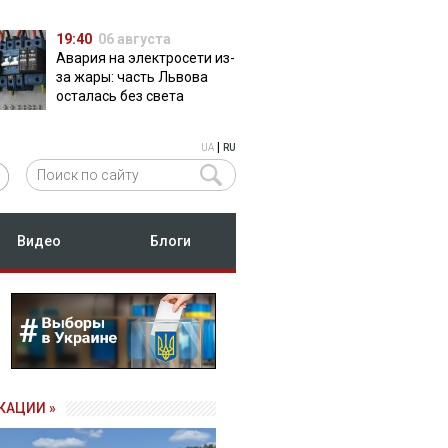
19:40
06 августа
Авария на электросети из-
за жары: часть Львова
осталась без света
|
UA
RU
Видео
Блоги
КАЦИИ »