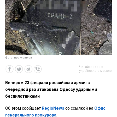
фото: прокуратура
Читайте також
українською мовою
Вечером 23 февраля российская армия в
очередной раз атаковала Одессу ударными
беспилотниками
Об этом сообщает
RegioNews
со ссылкой на
Офис
генерального прокурора
.