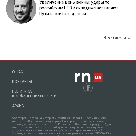
Увеличение цены войны: удары по
российским НПЗ и складам заставляют
Путина считать деньги
Все блоги »
О НАС
КОНТАКТЫ
ПОЛИТИКА
КОНФИДЕНЦИАЛЬНОСТИ
АРХИВ
© Авторські права на матеріали, розміщені на сайті Інформаційного
агентства «RegioNews», що доступний в мережі Інтернет за адресою:
www.regionews.ua належать ТОВ «Регіональні Новини». Передрук та будь-
яке використання матеріалів сайту в повному або частковому об'ємі
допускається виключно за умови публікації гіперпосилання на сайт
www.regionews.ua. Тексти поширюються нa умовах ліцензії CC-BY-SA ТОВ