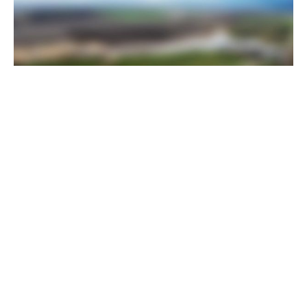
Пограничники показали, как уничтожили девять российских
"Молний" на Харьковщине
07 августа 2025
Бойцы "Феникса" ликвидировали пехоту и бронетехнику